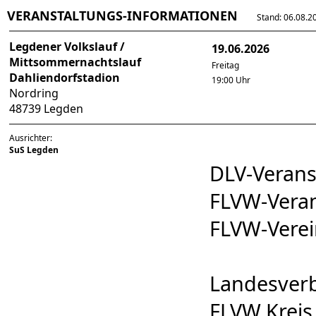
VERANSTALTUNGS-INFORMATIONEN
Stand: 06.08.202
Legdener Volkslauf /
19.06.2026
Mittsommernachtslauf
Freitag
Dahliendorfstadion
19:00 Uhr
Nordring
48739 Legden
Ausrichter:
SuS Legden
DLV-Veran
FLVW-Vera
FLVW-Vere
Landesverb
FLVW Kreis