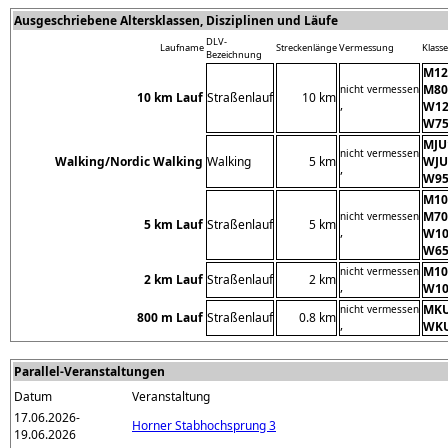
Ausgeschriebene Altersklassen, Disziplinen und Läufe
DLV-
Laufname
Streckenlänge
Vermessung
Klass
Bezeichnung
M12,
M80
nicht vermessen
10 km Lauf
Straßenlauf
10 km
,
W12
W75
MJU
nicht vermessen
Walking/Nordic Walking
Walking
5 km
WJU
,
W9
M10,
M70
nicht vermessen
5 km Lauf
Straßenlauf
5 km
,
W10
W65
M10
nicht vermessen
2 km Lauf
Straßenlauf
2 km
,
W10
MKU
nicht vermessen
800 m Lauf
Straßenlauf
0.8 km
,
WKU
Parallel-Veranstaltungen
Datum
Veranstaltung
17.06.2026-
Horner Stabhochsprung 3
19.06.2026