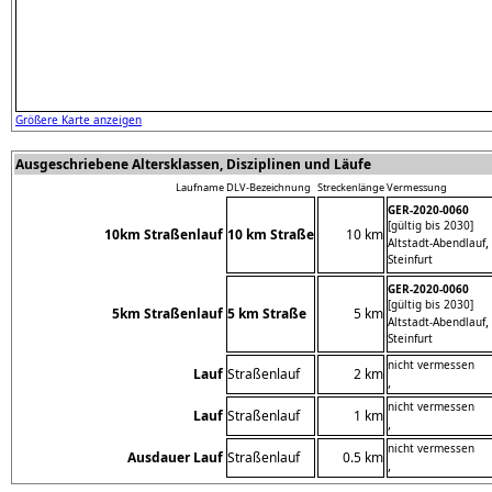
Größere Karte anzeigen
Ausgeschriebene Altersklassen, Disziplinen und Läufe
Laufname
DLV-Bezeichnung
Streckenlänge
Vermessung
GER-2020-0060
[gültig bis 2030]
10km Straßenlauf
10 km Straße
10 km
,
Altstadt-Abendlauf
Steinfurt
GER-2020-0060
[gültig bis 2030]
5km Straßenlauf
5 km Straße
5 km
,
Altstadt-Abendlauf
Steinfurt
nicht vermessen
Lauf
Straßenlauf
2 km
,
nicht vermessen
Lauf
Straßenlauf
1 km
,
nicht vermessen
Ausdauer Lauf
Straßenlauf
0.5 km
,