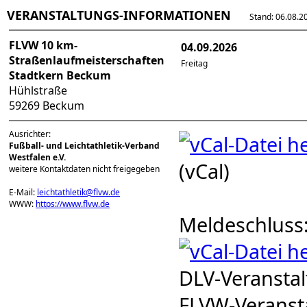
VERANSTALTUNGS-INFORMATIONEN
Stand: 06.08.202
FLVW 10 km-
04.09.2026
Straßenlaufmeisterschaften
Freitag
Stadtkern Beckum
Hühlstraße
59269 Beckum
Ausrichter:
Fußball- und Leichtathletik-Verband
Westfalen e.V.
(vCal)
weitere Kontaktdaten nicht freigegeben
E-Mail:
leichtathletik@flvw.de
WWW:
https://www.flvw.de
Meldeschluss
DLV-Veranst
FLVW-Verans