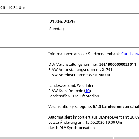
6 - 10:34 Uhr
21.06.2026
Sonntag
Informationen aus der Stadiondatenbank:
Carl-Hein
DLV-Veranstaltungsnummer:
26L19000000021011
FLVW-Veranstaltungsnummer:
21791
FLVW-Vereinsnummer:
WE0190000
Landesverband: Westfalen
FLVW Kreis Detmold (
10
)
Landesoffen - Freiluft Stadion
Veranstaltungskategorie:
6.1.3 Landesmeisterscha
Automatisiert importiert aus DLVnet-Event am: 26.0
Letzte Änderung am: 15.05.2026 19:00 Uhr
durch DLV Synchronisation