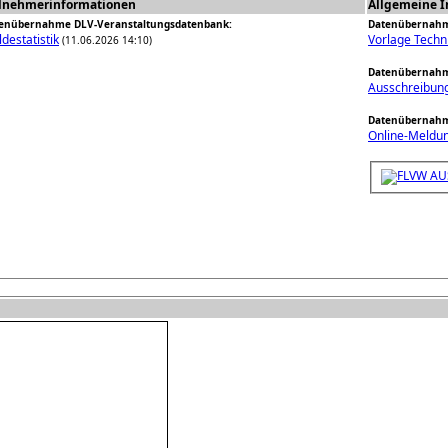
ilnehmerinformationen
Allgemeine I
enübernahme DLV-Veranstaltungsdatenbank:
Datenübernahm
destatistik
Vorlage Tech
(11.06.2026 14:10)
Datenübernahm
Ausschreibun
Datenübernahm
Online-Meldun
FLVW A