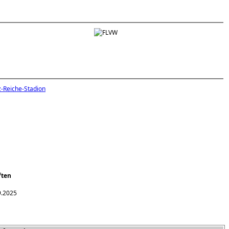
z-Reiche-Stadion
ften
9.2025