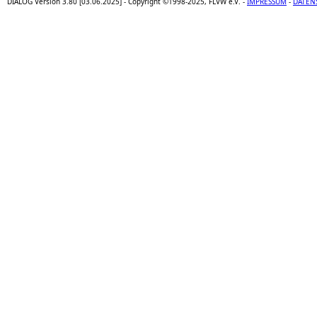
DIALOG Version 3.80 [03.06.2025] - Copyright ©1998-2025, FLVW e.V. -
IMPRESSUM
-
DATEN