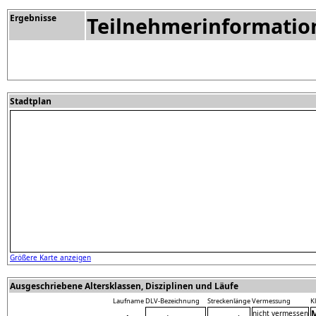
Ergebnisse
Teilnehmerinformatio
Stadtplan
Größere Karte anzeigen
Ausgeschriebene Altersklassen, Disziplinen und Läufe
Laufname
DLV-Bezeichnung
Streckenlänge
Vermessung
K
nicht vermessen