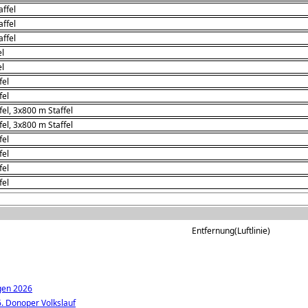
affel
affel
affel
el
el
fel
fel
fel, 3x800 m Staffel
fel, 3x800 m Staffel
fel
fel
fel
fel
Entfernung(Luftlinie)
gen 2026
. Donoper Volkslauf