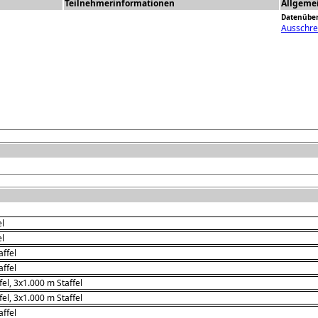
Teilnehmerinformationen
Allgeme
Datenübe
Ausschre
el
el
affel
affel
el, 3x1.000 m Staffel
el, 3x1.000 m Staffel
affel