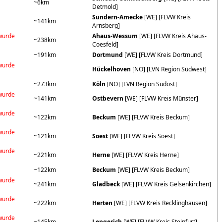
~6km
Detmold]
Sundern-Amecke
[WE] [FLVW Kreis
~141km
Arnsberg]
wurde
Ahaus-Wessum
[WE] [FLVW Kreis Ahaus-
~238km
Coesfeld]
~191km
Dortmund
[WE] [FLVW Kreis Dortmund]
wurde
Hückelhoven
[NO] [LVN Region Südwest]
~273km
Köln
[NO] [LVN Region Südost]
wurde
~141km
Ostbevern
[WE] [FLVW Kreis Münster]
wurde
~122km
Beckum
[WE] [FLVW Kreis Beckum]
wurde
~121km
Soest
[WE] [FLVW Kreis Soest]
wurde
~221km
Herne
[WE] [FLVW Kreis Herne]
~122km
Beckum
[WE] [FLVW Kreis Beckum]
wurde
~241km
Gladbeck
[WE] [FLVW Kreis Gelsenkirchen]
wurde
~222km
Herten
[WE] [FLVW Kreis Recklinghausen]
wurde
~145km
Lengerich
[WE] [FLVW Kreis Steinfurt]