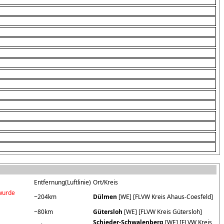
Entfernung(Luftlinie)
Ort/Kreis
wurde
~204km
Dülmen
[WE] [FLVW Kreis Ahaus-Coesfeld]
~80km
Gütersloh
[WE] [FLVW Kreis Gütersloh]
Schieder-Schwalenberg
[WE] [FLVW Kreis