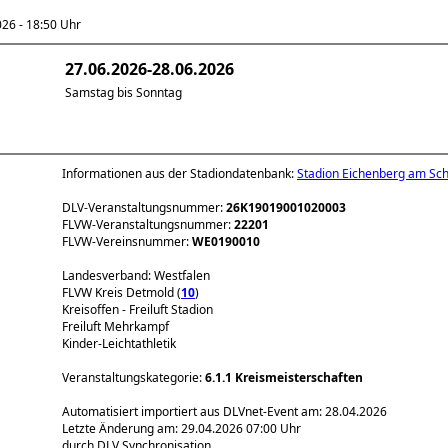
6 - 18:50 Uhr
27.06.2026-28.06.2026
Samstag bis Sonntag
Informationen aus der Stadiondatenbank:
Stadion Eichenberg am Sch
DLV-Veranstaltungsnummer:
26K19019001020003
FLVW-Veranstaltungsnummer:
22201
FLVW-Vereinsnummer:
WE0190010
Landesverband: Westfalen
FLVW Kreis Detmold (
10
)
Kreisoffen - Freiluft Stadion
Freiluft Mehrkampf
Kinder-Leichtathletik
Veranstaltungskategorie:
6.1.1 Kreismeisterschaften
Automatisiert importiert aus DLVnet-Event am: 28.04.2026
Letzte Änderung am: 29.04.2026 07:00 Uhr
durch DLV Synchronisation