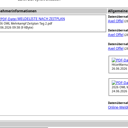
nehmerinformationen
Allgemeine
Datenüberna
MELDELISTE NACH ZEITPLAN
Axel Offel
(28
26 OWL Mehrkampf Zeitplan Tag 2.pdf
.06.2026 09:38 (9 KByte)
Datenüberna
Axel Offel
(28
Datenüberna
Axel Offel
(28
HitzeWarnu
26.06.2026 
2026 OWL M
24.06.2026 
Datenüberna
Online-Meldu