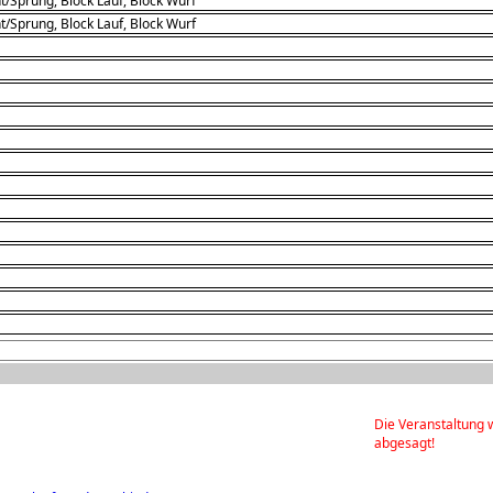
t/Sprung, Block Lauf, Block Wurf
t/Sprung, Block Lauf, Block Wurf
Die Veranstaltung 
abgesagt!