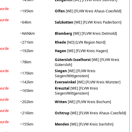
wurde
~195km
Olfen
[WE] [FLVW Kreis Ahaus-Coesfeld]
wurde
~64km
Salzkotten
[WE] [FLVW Kreis Paderborn]
~NANkm
Blomberg
[WE] [FLVW Kreis Detmold]
~271km
Rhede
[NO] [LVN Region Nord]
wurde
~192km
Hagen
[WE] [FLVW Kreis Hagen]
Gütersloh-Isselhorst
[WE] [FLVW Kreis
~78km
Gütersloh]
wurde
Siegen
[WE] [FLVW Kreis
~170km
Siegen/Wittgenstein]
~142km
Everswinkel
[WE] [FLVW Kreis Münster]
wurde
Kreuztal
[WE] [FLVW Kreis
~165km
Siegen/Wittgenstein]
wurde
~202km
Witten
[WE] [FLVW Kreis Bochum]
wurde
~216km
Ochtrup
[WE] [FLVW Kreis Ahaus-Coesfeld]
wurde
~155km
Menden
[WE] [FLVW Kreis Iserlohn]