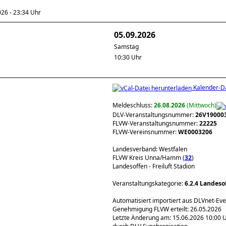
6 - 23:34 Uhr
05.09.2026
Samstag
10:30 Uhr
Kalender-Da
Meldeschluss:
26.08.2026
(Mittwoch)
DLV-Veranstaltungsnummer:
26V19000
FLVW-Veranstaltungsnummer:
22225
FLVW-Vereinsnummer:
WE0003206
Landesverband: Westfalen
FLVW Kreis Unna/Hamm (
32
)
Landesoffen - Freiluft Stadion
Veranstaltungskategorie:
6.2.4 Landes
Automatisiert importiert aus DLVnet-Ev
Genehmigung FLVW erteilt: 26.05.2026
Letzte Änderung am: 15.06.2026 10:00 