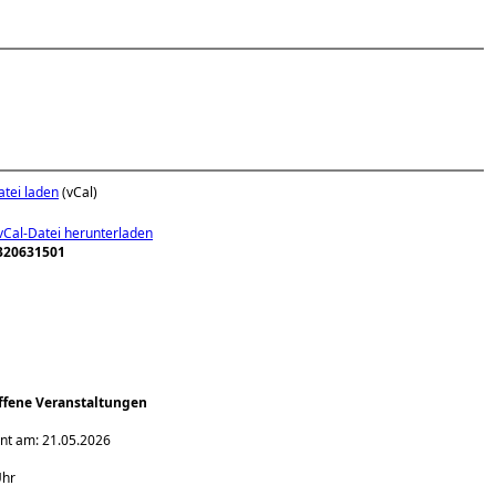
tei laden
(vCal)
320631501
offene Veranstaltungen
ent am: 21.05.2026
Uhr