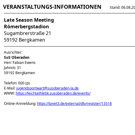
VERANSTALTUNGS-INFORMATIONEN
Stand: 06.08.202
Late Season Meeting
Römerbergstadion
Sugambrerstraße 21
59192 Bergkamen
Ausrichter:
SuS Oberaden
Herr Fabian Ewens
Jahnstr. 31
59192 Bergkamen
Telefon: 000 (p)
E-Mail:
jugendsportwart@susoberaden-la.de
WWW:
https://leichtathletik.susoberaden.de/events/
Online-Anmeldung:
https://lanet3.de/external/dlv/register/13518