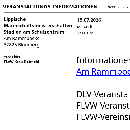
VERANSTALTUNGS-INFORMATIONEN
Stand: 07.08.202
Lippische
15.07.2026
Mannschaftsmeisterschaften
Mittwoch
Stadion am Schulzentrum
17:00 Uhr
Am Rammbocke
32825 Blomberg
Ausrichter:
Informatione
FLVW Kreis Detmold
Am Rammboc
DLV-Veranst
FLVW-Verans
FLVW-Verein