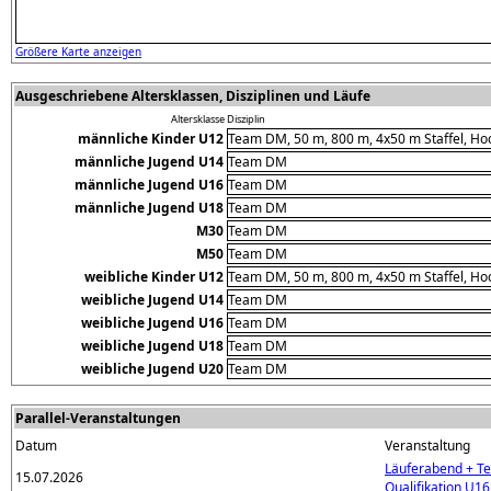
Größere Karte anzeigen
Ausgeschriebene Altersklassen, Disziplinen und Läufe
Altersklasse
Disziplin
männliche Kinder U12
Team DM, 50 m, 800 m, 4x50 m Staffel, Ho
männliche Jugend U14
Team DM
männliche Jugend U16
Team DM
männliche Jugend U18
Team DM
M30
Team DM
M50
Team DM
weibliche Kinder U12
Team DM, 50 m, 800 m, 4x50 m Staffel, Ho
weibliche Jugend U14
Team DM
weibliche Jugend U16
Team DM
weibliche Jugend U18
Team DM
weibliche Jugend U20
Team DM
Parallel-Veranstaltungen
Datum
Veranstaltung
Läuferabend + 
15.07.2026
Qualifikation U1