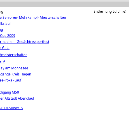
ng
Entfernung(Luftlinie)
e Senioren- Mehrkampf- Meisterschaften
lkslauf
ag
 Cup 2009
irrmacher - Gedächtnissportfest
n Gala
dmeisterschaften
auf
 Day am Möhnesee
gänge Kreis Hagen
ee-Pokal-Lauf
hgang M50
ter Altstadt Abendlauf
SCHUTZ-HINWEIS