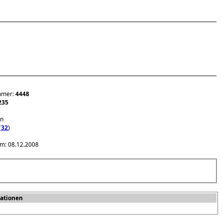
mmer:
4448
235
en
(
32
)
am: 08.12.2008
ationen