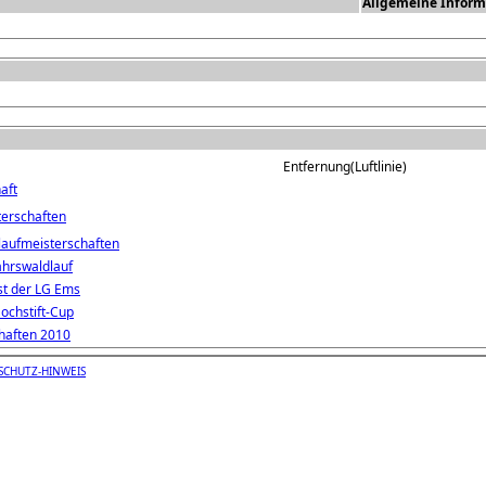
Allgemeine Inform
Entfernung(Luftlinie)
aft
erschaften
laufmeisterschaften
ahrswaldlauf
st der LG Ems
Hochstift-Cup
haften 2010
SCHUTZ-HINWEIS