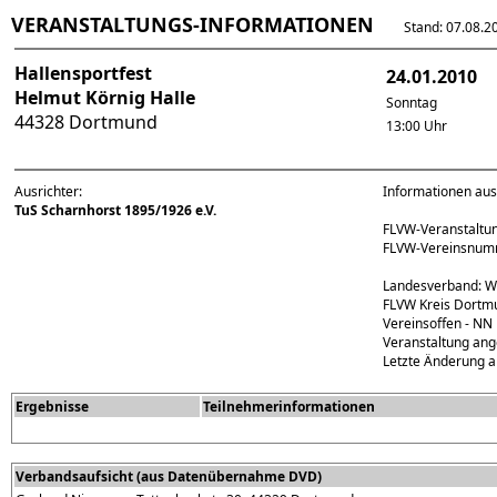
VERANSTALTUNGS-INFORMATIONEN
Stand: 07.08.202
Hallensportfest
24.01.2010
Helmut Körnig Halle
Sonntag
44328 Dortmund
13:00 Uhr
Ausrichter:
Informationen aus
TuS Scharnhorst 1895/1926 e.V.
FLVW-Veranstalt
FLVW-Vereinsnum
Landesverband: W
FLVW Kreis Dortm
Vereinsoffen - NN
Veranstaltung ang
Letzte Änderung a
Ergebnisse
Teilnehmerinformationen
Verbandsaufsicht (aus Datenübernahme DVD)