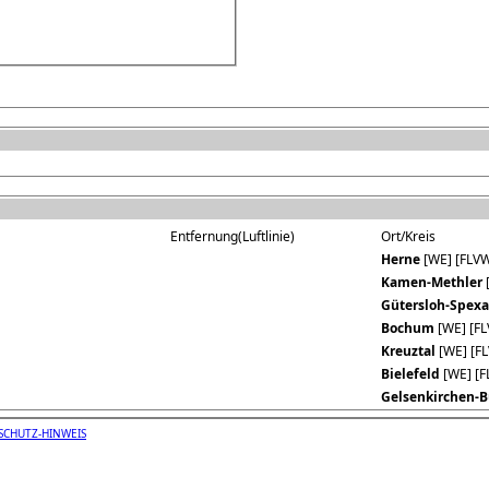
Entfernung(Luftlinie)
Ort/Kreis
Herne
[WE] [FLVW
Kamen-Methler
Gütersloh-Spexa
Bochum
[WE] [FL
Kreuztal
[WE] [FL
Bielefeld
[WE] [F
Gelsenkirchen-
SCHUTZ-HINWEIS