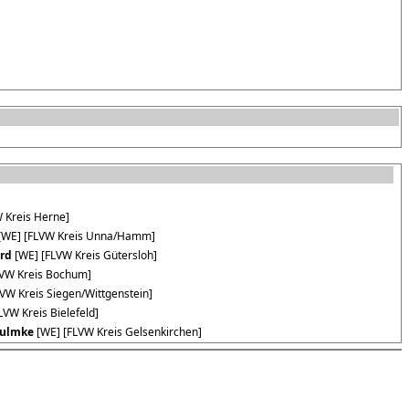
 Kreis Herne]
[WE] [FLVW Kreis Unna/Hamm]
rd
[WE] [FLVW Kreis Gütersloh]
VW Kreis Bochum]
VW Kreis Siegen/Wittgenstein]
LVW Kreis Bielefeld]
Bulmke
[WE] [FLVW Kreis Gelsenkirchen]