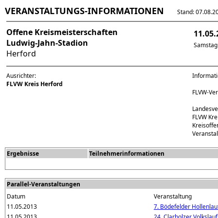
VERANSTALTUNGS-INFORMATIONEN
Stand: 07.08.202
Offene Kreismeisterschaften
11.05.
Ludwig-Jahn-Stadion
Samstag
Herford
Ausrichter:
Informat
FLVW Kreis Herford
FLVW-Ver
Landesve
FLVW Krei
Kreisoffe
Veransta
Ergebnisse
Teilnehmerinformationen
Parallel-Veranstaltungen
Datum
Veranstaltung
11.05.2013
7. Bödefelder Hollenlau
11.05.2013
24. Clarholzer Volkslauf