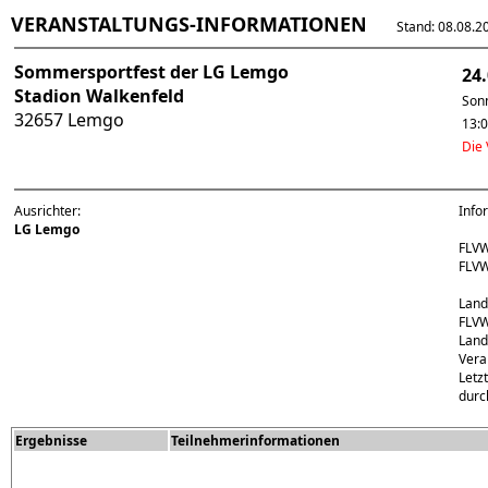
VERANSTALTUNGS-INFORMATIONEN
Stand: 08.08.202
Sommersportfest der LG Lemgo
24
Stadion Walkenfeld
Son
32657 Lemgo
13:
Die 
Ausrichter:
Info
LG Lemgo
FLVW
FLV
Land
FLVW
Land
Vera
Letz
durc
Ergebnisse
Teilnehmerinformationen