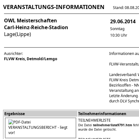
VERANSTALTUNGS-INFORMATIONEN
Stand: 08.08.202
OWL Meisterschaften
29.06.2014
Carl-Heinz-Reiche-Stadion
Sonntag
Lage(Lippe)
10:30 Uhr
Ausrichter:
Informationen a
FLVW Kreis, Detmold/Lemgo
FLVW-Veranstal
Landesverband: 
FLVW Kreis Detmo
Bezirksoffen - N
Veranstaltung an
Letzte Änderung 
durch DLV Synchr
Ergebnisse
Teilnehmerinformationen
TEILNEHMERLISTE
Die Datei
teilnehmerliste9791.htm
fehl
VERANSTALTUNGSBERICHT - liegt
wurde die Datei gelöscht.
vor!