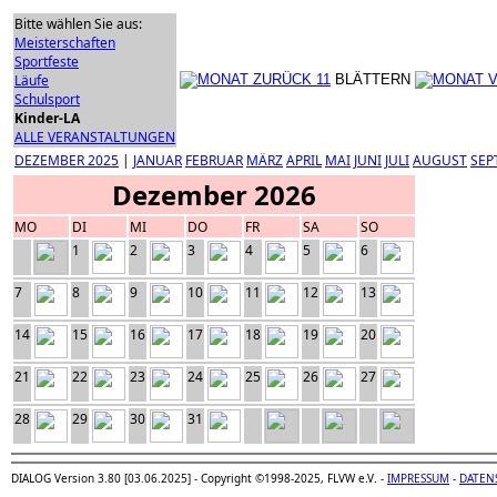
Bitte wählen Sie aus:
Meisterschaften
Sportfeste
Läufe
BLÄTTERN
Schulsport
Kinder-LA
ALLE VERANSTALTUNGEN
DEZEMBER 2025
|
JANUAR
FEBRUAR
MÄRZ
APRIL
MAI
JUNI
JULI
AUGUST
SEP
Dezember 2026
MO
DI
MI
DO
FR
SA
SO
1
2
3
4
5
6
7
8
9
10
11
12
13
14
15
16
17
18
19
20
21
22
23
24
25
26
27
28
29
30
31
DIALOG Version 3.80 [03.06.2025] - Copyright ©1998-2025, FLVW e.V. -
IMPRESSUM
-
DATEN