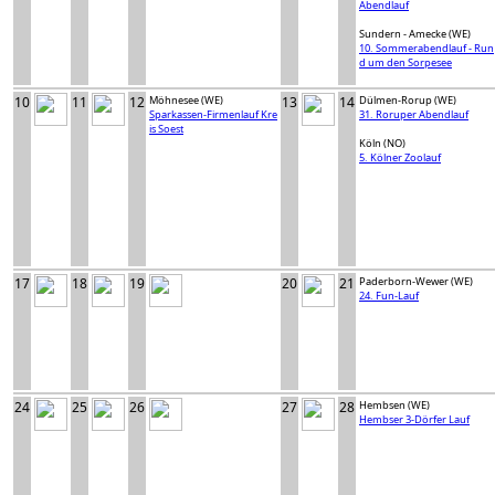
Abendlauf
Sundern - Amecke (WE)
10. Sommerabendlauf - Run
d um den Sorpesee
10
11
12
Möhnesee (WE)
13
14
Dülmen-Rorup (WE)
Sparkassen-Firmenlauf Kre
31. Roruper Abendlauf
is Soest
Köln (NO)
5. Kölner Zoolauf
17
18
19
20
21
Paderborn-Wewer (WE)
24. Fun-Lauf
24
25
26
27
28
Hembsen (WE)
Hembser 3-Dörfer Lauf