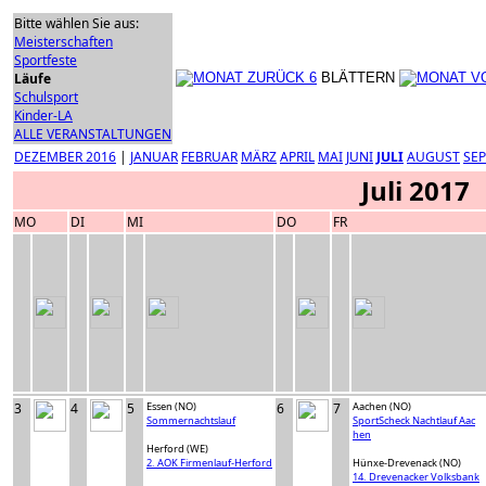
Bitte wählen Sie aus:
Meisterschaften
Sportfeste
Läufe
BLÄTTERN
Schulsport
Kinder-LA
ALLE VERANSTALTUNGEN
DEZEMBER 2016
|
JANUAR
FEBRUAR
MÄRZ
APRIL
MAI
JUNI
JULI
AUGUST
SE
Juli 2017
MO
DI
MI
DO
FR
3
4
5
Essen (NO)
6
7
Aachen (NO)
Sommernachtslauf
SportScheck Nachtlauf Aac
hen
Herford (WE)
2. AOK Firmenlauf-Herford
Hünxe-Drevenack (NO)
14. Drevenacker Volksbank