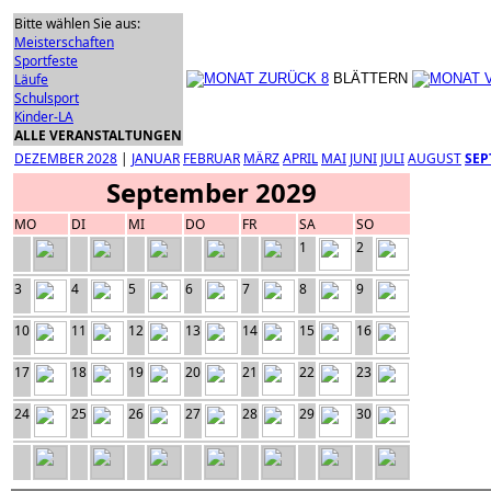
Bitte wählen Sie aus:
Meisterschaften
Sportfeste
Läufe
BLÄTTERN
Schulsport
Kinder-LA
ALLE VERANSTALTUNGEN
DEZEMBER 2028
|
JANUAR
FEBRUAR
MÄRZ
APRIL
MAI
JUNI
JULI
AUGUST
SEP
September 2029
MO
DI
MI
DO
FR
SA
SO
1
2
3
4
5
6
7
8
9
10
11
12
13
14
15
16
17
18
19
20
21
22
23
24
25
26
27
28
29
30