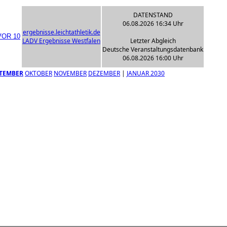
DATENSTAND
06.08.2026 16:34 Uhr
ergebnisse.leichtathletik.de
LADV Ergebnisse Westfalen
Letzter Abgleich
Deutsche Veranstaltungsdatenbank
06.08.2026 16:00 Uhr
TEMBER
OKTOBER
NOVEMBER
DEZEMBER
|
JANUAR 2030