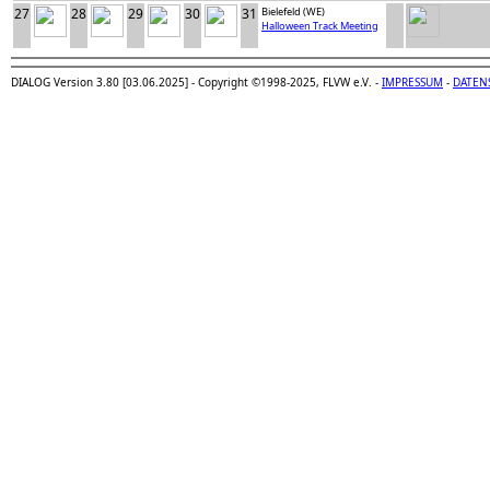
27
28
29
30
31
Bielefeld (WE)
Halloween Track Meeting
DIALOG Version 3.80 [03.06.2025] - Copyright ©1998-2025, FLVW e.V. -
IMPRESSUM
-
DATEN