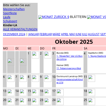
Bitte wählen Sie aus:
Meisterschaften
Sportfeste
Läufe
BLÄTTERN
Schulsport
Kinder-LA
ALLE VERANSTALTUNGEN
DEZEMBER 2024
|
JANUAR
FEBRUAR
MÄRZ
APRIL
MAI
JUNI
JULI
AUGUST
SEP
Oktober 2025
MO
DI
MI
DO
FR
SA
1
2
3
Bünde (WE)
4
Stadtlohn (WE)
1. "Abwerfen" der LG Bün
1. Teupe-Stadionl
de-Löhne
Hemer (WE)
11. Felsenmeersportfest
6
7
8
9
10
Dortmund-Lanstrop (WE)
11
Vereinsmeisterschaft Kind
er U14
13
14
15
16
17
18
20
21
22
23
24
25