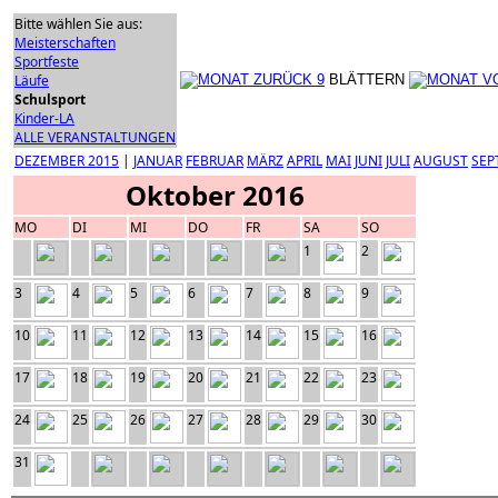
Bitte wählen Sie aus:
Meisterschaften
Sportfeste
Läufe
BLÄTTERN
Schulsport
Kinder-LA
ALLE VERANSTALTUNGEN
DEZEMBER 2015
|
JANUAR
FEBRUAR
MÄRZ
APRIL
MAI
JUNI
JULI
AUGUST
SEP
Oktober 2016
MO
DI
MI
DO
FR
SA
SO
1
2
3
4
5
6
7
8
9
10
11
12
13
14
15
16
17
18
19
20
21
22
23
24
25
26
27
28
29
30
31