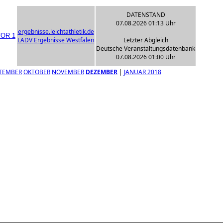
DATENSTAND
07.08.2026 01:13 Uhr
ergebnisse.leichtathletik.de
LADV Ergebnisse Westfalen
Letzter Abgleich
Deutsche Veranstaltungsdatenbank
07.08.2026 01:00 Uhr
TEMBER
OKTOBER
NOVEMBER
DEZEMBER
|
JANUAR 2018