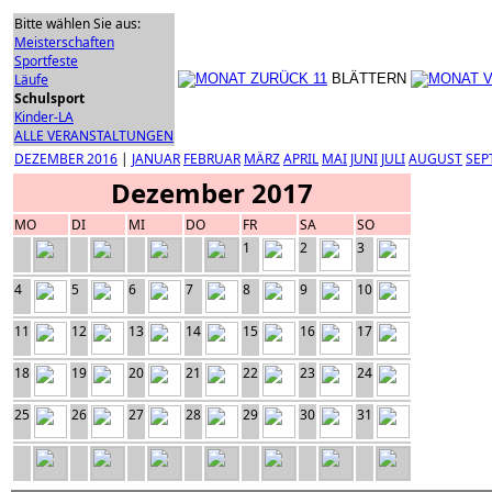
Bitte wählen Sie aus:
Meisterschaften
Sportfeste
Läufe
BLÄTTERN
Schulsport
Kinder-LA
ALLE VERANSTALTUNGEN
DEZEMBER 2016
|
JANUAR
FEBRUAR
MÄRZ
APRIL
MAI
JUNI
JULI
AUGUST
SEP
Dezember 2017
MO
DI
MI
DO
FR
SA
SO
1
2
3
4
5
6
7
8
9
10
11
12
13
14
15
16
17
18
19
20
21
22
23
24
25
26
27
28
29
30
31