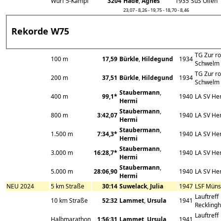
Wurf 5-Kampf
3204
Häde
,
Agnes
1935
SuS Olfen
23,07 - 8,26 - 19,75 - 18,70 - 8,46
Rekorde W75
TG Zur ro
100 m
17,59
Bürkle
,
Hildegund
1934
Schwelm
TG Zur ro
200 m
37,51
Bürkle
,
Hildegund
1934
Schwelm
Staubermann
,
400 m
99,1*
1940
LA SV He
Hermi
Staubermann
,
800 m
3:42,07
1940
LA SV He
Hermi
Staubermann
,
1.500 m
7:34,3*
1940
LA SV He
Hermi
Staubermann
,
3.000 m
16:28,7*
1940
LA SV He
Hermi
Staubermann
,
5.000 m
28:06,90
1940
LA SV He
Hermi
NEU 2024
5 km Straße
30:14
Suwelack
,
Julia
1947
LSF Müns
Lauftreff
10 km Straße
52:32
Lammet
,
Ursula
1941
Reckling
Lauftreff
Halbmarathon
1:56:31
Lammet
,
Ursula
1941