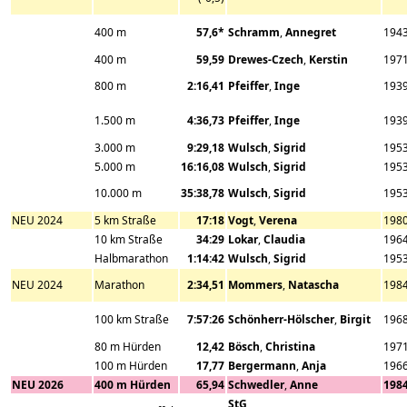
400 m
57,6*
Schramm
,
Annegret
194
400 m
59,59
Drewes-Czech
,
Kerstin
197
800 m
2:16,41
Pfeiffer
,
Inge
193
1.500 m
4:36,73
Pfeiffer
,
Inge
193
3.000 m
9:29,18
Wulsch
,
Sigrid
195
5.000 m
16:16,08
Wulsch
,
Sigrid
195
10.000 m
35:38,78
Wulsch
,
Sigrid
195
NEU 2024
5 km Straße
17:18
Vogt
,
Verena
198
10 km Straße
34:29
Lokar
,
Claudia
196
Halbmarathon
1:14:42
Wulsch
,
Sigrid
195
NEU 2024
Marathon
2:34,51
Mommers
,
Natascha
198
100 km Straße
7:57:26
Schönherr-Hölscher
,
Birgit
196
80 m Hürden
12,42
Bösch
,
Christina
197
100 m Hürden
17,77
Bergermann
,
Anja
196
NEU 2026
400 m Hürden
65,94
Schwedler
,
Anne
198
StG