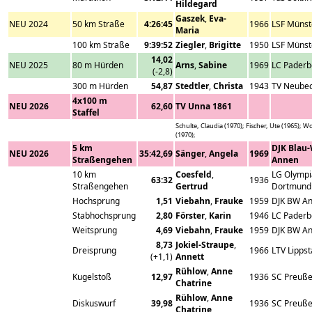
Hildegard
Gaszek
,
Eva-
NEU 2024
50 km Straße
4:26:45
1966
LSF Münst
Maria
100 km Straße
9:39:52
Ziegler
,
Brigitte
1950
LSF Münst
14,02
NEU 2025
80 m Hürden
Arns
,
Sabine
1969
LC Paderb
(-2,8)
300 m Hürden
54,87
Stedtler
,
Christa
1943
TV Neube
4x100 m
NEU 2026
62,60
TV Unna 1861
Staffel
Schulte, Claudia (1970); Fischer, Ute (1965); Wo
(1970);
5 km
DJK Blau
NEU 2026
35:42,69
Sänger
,
Angela
1969
Straßengehen
Annen
10 km
Coesfeld
,
LG Olympi
63:32
1936
Straßengehen
Gertrud
Dortmund
Hochsprung
1,51
Viebahn
,
Frauke
1959
DJK BW A
Stabhochsprung
2,80
Förster
,
Karin
1946
LC Paderb
Weitsprung
4,69
Viebahn
,
Frauke
1959
DJK BW A
8,73
Jokiel-Straupe
,
Dreisprung
1966
LTV Lippst
(+1,1)
Annett
Rühlow
,
Anne
Kugelstoß
12,97
1936
SC Preuße
Chatrine
Rühlow
,
Anne
Diskuswurf
39,98
1936
SC Preuße
Chatrine