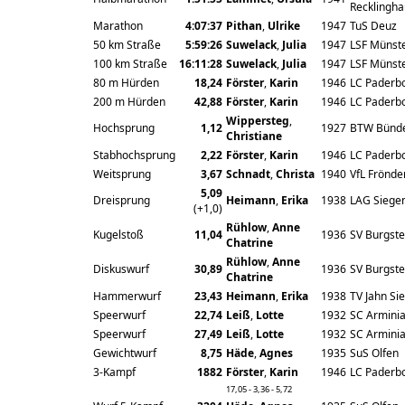
Recklingh
Marathon
4:07:37
Pithan
,
Ulrike
1947
TuS Deuz
50 km Straße
5:59:26
Suwelack
,
Julia
1947
LSF Münst
100 km Straße
16:11:28
Suwelack
,
Julia
1947
LSF Münst
80 m Hürden
18,24
Förster
,
Karin
1946
LC Paderb
200 m Hürden
42,88
Förster
,
Karin
1946
LC Paderb
Wippersteg
,
Hochsprung
1,12
1927
BTW Bünd
Christiane
Stabhochsprung
2,22
Förster
,
Karin
1946
LC Paderb
Weitsprung
3,67
Schnadt
,
Christa
1940
VfL Frönd
5,09
Dreisprung
Heimann
,
Erika
1938
LAG Siege
(+1,0)
Rühlow
,
Anne
Kugelstoß
11,04
1936
SV Burgste
Chatrine
Rühlow
,
Anne
Diskuswurf
30,89
1936
SV Burgste
Chatrine
Hammerwurf
23,43
Heimann
,
Erika
1938
TV Jahn Si
Speerwurf
22,74
Leiß
,
Lotte
1932
SC Armini
Speerwurf
27,49
Leiß
,
Lotte
1932
SC Armini
Gewichtwurf
8,75
Häde
,
Agnes
1935
SuS Olfen
3-Kampf
1882
Förster
,
Karin
1946
LC Paderb
17,05 - 3,36 - 5,72