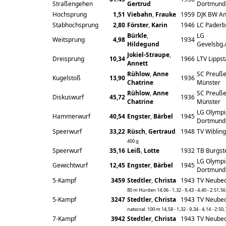
Straßengehen
Gertrud
Dortmund
Hochsprung
1,51
Viebahn
,
Frauke
1959
DJK BW A
Stabhochsprung
2,80
Förster
,
Karin
1946
LC Paderb
Bürkle
,
LG
Weitsprung
4,98
1934
Hildegund
Gevelsbg.
Jokiel-Straupe
,
Dreisprung
10,34
1966
LTV Lippst
Annett
Rühlow
,
Anne
SC Preuß
Kugelstoß
13,90
1936
Chatrine
Münster
Rühlow
,
Anne
SC Preuß
Diskuswurf
45,72
1936
Chatrine
Münster
LG Olympi
Hammerwurf
40,54
Engster
,
Bärbel
1945
Dortmund
Speerwurf
33,22
Rüsch
,
Gertraud
1948
TV Wiblin
400 g
Speerwurf
35,16
Leiß
,
Lotte
1932
TB Burgste
LG Olympi
Gewichtwurf
12,45
Engster
,
Bärbel
1945
Dortmund
5-Kampf
3459
Stedtler
,
Christa
1943
TV Neube
80 m Hürden 14,06 - 1,32 - 9,43 - 4,40 - 2:51,56
5-Kampf
3247
Stedtler
,
Christa
1943
TV Neube
national: 100 m 14,58 - 1,32 - 9,34 - 4,14 - 2:50
7-Kampf
3942
Stedtler
,
Christa
1943
TV Neube