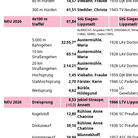
80 m Hürden
14,57
Viebahn
,
Frauke
1959
DJK BW An
300 m Hürden
61,51
Stedtler
,
Christa
1943
TV Neube
4x100 m
StG Siegen-
StG Siege
NEU 2026
61,84
Staffel
Lippstadt
Lippstadt
ALBRECHT, Angelika (1957); DREISBACH, Elfri
(1966); SIEBEL, Heike (1965);
5.000 m
Austermühle
,
32:55,7*
1928
LAV Dortm
Bahngehen
Maria
10 km
Austermühle
,
65:14
1928
LAV Dortm
Straßengehen
Maria
20 km
Austermühle
,
2:14:21
1928
LAV Dortm
Straßengehen
Maria
Hochsprung
1,45
Viebahn
,
Frauke
1959
DJK BW An
Stabhochsprung
2,70
Förster
,
Karin
1946
LC Paderb
Bürkle
,
LG
Weitsprung
4,62
1934
Hildegund
Gevelsber
8,53
Jokiel-Straupe
,
NEU 2026
Dreisprung
1966
LTV Lipps
(+0,0)
Annett
Rühlow
,
Anne
Kugelstoß
12,80
1936
SC Preuße
Chatrine
Rühlow
,
Anne
Diskuswurf
39,16
1936
SC Preuße
Chatrine
Münnekhoff
,
Hammerwurf
34,94
1957
ASC 09 Do