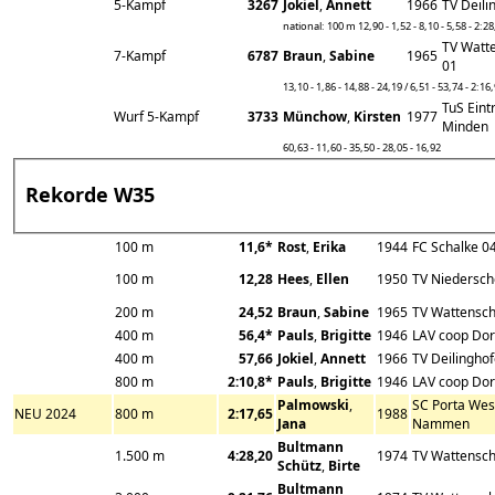
5-Kampf
3267
Jokiel
,
Annett
1966
TV Deili
national: 100 m 12,90 - 1,52 - 8,10 - 5,58 - 2:2
TV Watt
7-Kampf
6787
Braun
,
Sabine
1965
01
13,10 - 1,86 - 14,88 - 24,19 / 6,51 - 53,74 - 2:16
TuS Eint
Wurf 5-Kampf
3733
Münchow
,
Kirsten
1977
Minden
60,63 - 11,60 - 35,50 - 28,05 - 16,92
Rekorde W35
100 m
11,6*
Rost
,
Erika
1944
FC Schalke 0
100 m
12,28
Hees
,
Ellen
1950
TV Niedersch
200 m
24,52
Braun
,
Sabine
1965
TV Wattensch
400 m
56,4*
Pauls
,
Brigitte
1946
LAV coop Do
400 m
57,66
Jokiel
,
Annett
1966
TV Deilingho
800 m
2:10,8*
Pauls
,
Brigitte
1946
LAV coop Do
Palmowski
,
SC Porta West
NEU 2024
800 m
2:17,65
1988
Jana
Nammen
Bultmann
1.500 m
4:28,20
1974
TV Wattensch
Schütz
,
Birte
Bultmann