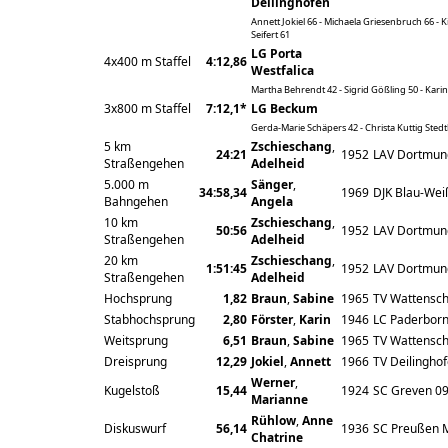
Deilinghofen
Annett Jokiel 66 - Michaela Griesenbruch 66 - 
Seifert 61
LG Porta
4x400 m Staffel
4:12,86
Westfalica
Martha Behrendt 42 - Sigrid Gößling 50 - Karin 
3x800 m Staffel
7:12,1*
LG Beckum
Gerda-Marie Schäpers 42 - Christa Kuttig Stedt
5 km
Zschieschang
,
24:21
1952
LAV Dortmun
Straßengehen
Adelheid
5.000 m
Sänger
,
34:58,34
1969
DJK Blau-We
Bahngehen
Angela
10 km
Zschieschang
,
50:56
1952
LAV Dortmun
Straßengehen
Adelheid
20 km
Zschieschang
,
1:51:45
1952
LAV Dortmun
Straßengehen
Adelheid
Hochsprung
1,82
Braun
,
Sabine
1965
TV Wattensch
Stabhochsprung
2,80
Förster
,
Karin
1946
LC Paderbor
Weitsprung
6,51
Braun
,
Sabine
1965
TV Wattensch
Dreisprung
12,29
Jokiel
,
Annett
1966
TV Deilingho
Werner
,
Kugelstoß
15,44
1924
SC Greven 0
Marianne
Rühlow
,
Anne
Diskuswurf
56,14
1936
SC Preußen 
Chatrine