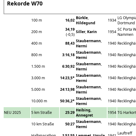
Rekorde W70
Bürkle
,
LG Olympi
100 m
16,02
1934
Hildegund
Dortmund
34,19
SC Porta W
200 m
Siller
,
Karin
1954
(-0,5)
Nammen
Staubermann
,
400 m
88,43
1940
Recklinghä
Hermi
Staubermann
,
800 m
3:16,18
1940
Recklinghä
Hermi
Staubermann
,
1.500 m
6:30,92
1940
Recklinghä
Hermi
Staubermann
,
3.000 m
14:23,5*
1940
Recklinghä
Hermi
Staubermann
,
5.000 m
24:13,98
1940
Recklinghä
Hermi
Staubermann
,
10.000 m
50:36,2*
1940
Recklinghä
Hermi
Heibing
,
NEU 2025
5 km Straße
25:29
1954
TG Harkort
Annegret
Staubermann
,
10 km Straße
50:27
1940
Recklinghä
Hermi
Lauftreff
Halbmarathon
1:51:55
Lammet
,
Ursula
1941