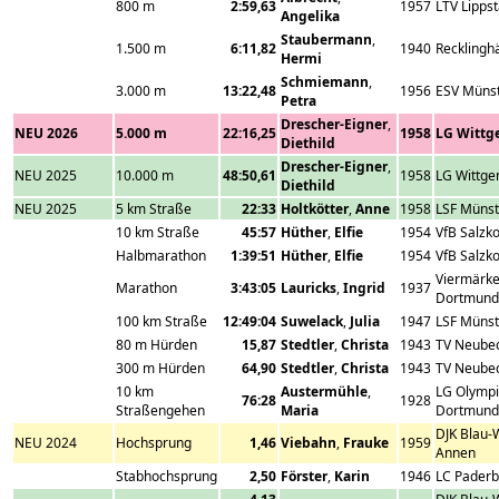
800 m
2:59,63
1957
LTV Lippst
Angelika
Staubermann
,
1.500 m
6:11,82
1940
Recklingh
Hermi
Schmiemann
,
3.000 m
13:22,48
1956
ESV Müns
Petra
Drescher-Eigner
,
NEU 2026
5.000 m
22:16,25
1958
LG Wittg
Diethild
Drescher-Eigner
,
NEU 2025
10.000 m
48:50,61
1958
LG Wittge
Diethild
NEU 2025
5 km Straße
22:33
Holtkötter
,
Anne
1958
LSF Münst
10 km Straße
45:57
Hüther
,
Elfie
1954
VfB Salzk
Halbmarathon
1:39:51
Hüther
,
Elfie
1954
VfB Salzk
Viermärk
Marathon
3:43:05
Lauricks
,
Ingrid
1937
Dortmund
100 km Straße
12:49:04
Suwelack
,
Julia
1947
LSF Münst
80 m Hürden
15,87
Stedtler
,
Christa
1943
TV Neube
300 m Hürden
64,90
Stedtler
,
Christa
1943
TV Neube
10 km
Austermühle
,
LG Olymp
76:28
1928
Straßengehen
Maria
Dortmund
DJK Blau-
NEU 2024
Hochsprung
1,46
Viebahn
,
Frauke
1959
Annen
Stabhochsprung
2,50
Förster
,
Karin
1946
LC Paderb