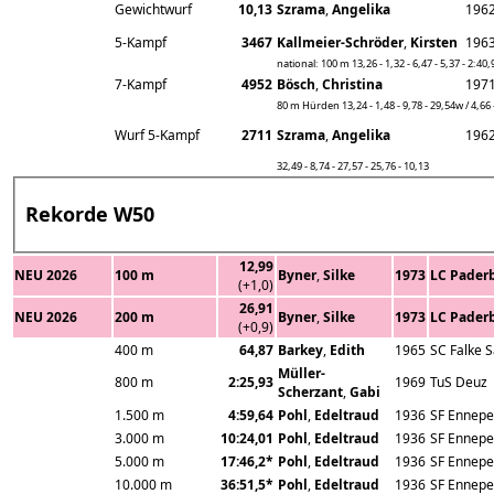
Gewichtwurf
10,13
Szrama
,
Angelika
196
5-Kampf
3467
Kallmeier-Schröder
,
Kirsten
196
national: 100 m 13,26 - 1,32 - 6,47 - 5,37 - 2:40,
7-Kampf
4952
Bösch
,
Christina
197
80 m Hürden 13,24 - 1,48 - 9,78 - 29,54w / 4,66 
Wurf 5-Kampf
2711
Szrama
,
Angelika
196
32,49 - 8,74 - 27,57 - 25,76 - 10,13
Rekorde W50
12,99
NEU 2026
100 m
Byner
,
Silke
1973
LC Pader
(+1,0)
26,91
NEU 2026
200 m
Byner
,
Silke
1973
LC Pader
(+0,9)
400 m
64,87
Barkey
,
Edith
1965
SC Falke 
Müller-
800 m
2:25,93
1969
TuS Deuz
Scherzant
,
Gabi
1.500 m
4:59,64
Pohl
,
Edeltraud
1936
SF Ennepe
3.000 m
10:24,01
Pohl
,
Edeltraud
1936
SF Ennepe
5.000 m
17:46,2*
Pohl
,
Edeltraud
1936
SF Ennepe
10.000 m
36:51,5*
Pohl
,
Edeltraud
1936
SF Ennepe