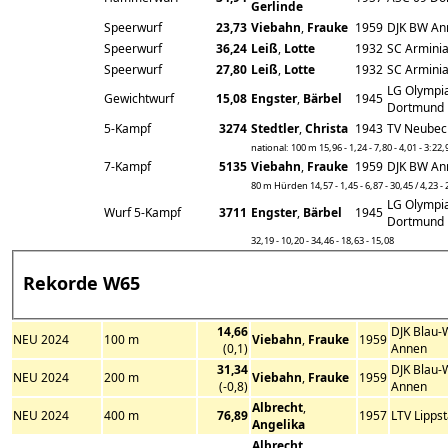
Gerlinde
Speerwurf
23,73
Viebahn
,
Frauke
1959
DJK BW An
Speerwurf
36,24
Leiß
,
Lotte
1932
SC Armini
Speerwurf
27,80
Leiß
,
Lotte
1932
SC Armini
LG Olympi
Gewichtwurf
15,08
Engster
,
Bärbel
1945
Dortmund
5-Kampf
3274
Stedtler
,
Christa
1943
TV Neube
national: 100 m 15,96 - 1,24 - 7,80 - 4,01 - 3:22,
7-Kampf
5135
Viebahn
,
Frauke
1959
DJK BW An
80 m Hürden 14,57 - 1,45 - 6,87 - 30,45 / 4,23 - 
LG Olympi
Wurf 5-Kampf
3711
Engster
,
Bärbel
1945
Dortmund
32,19 - 10,20 - 34,46 - 18,63 - 15,08
Rekorde W65
14,66
DJK Blau-
NEU 2024
100 m
Viebahn
,
Frauke
1959
(0,1)
Annen
31,34
DJK Blau-
NEU 2024
200 m
Viebahn
,
Frauke
1959
(-0,8)
Annen
Albrecht
,
NEU 2024
400 m
76,89
1957
LTV Lippst
Angelika
Albrecht
,