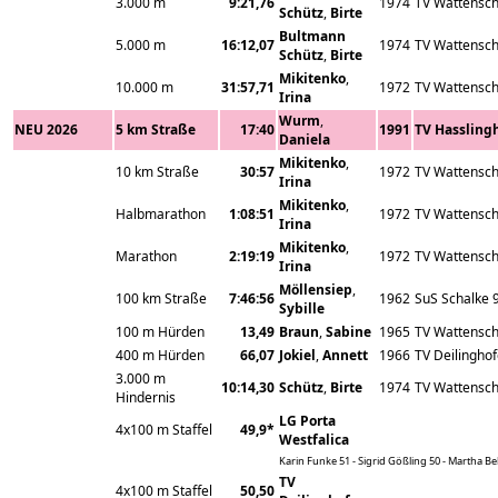
3.000 m
9:21,76
1974
TV Wattensch
Schütz
,
Birte
Bultmann
5.000 m
16:12,07
1974
TV Wattensch
Schütz
,
Birte
Mikitenko
,
10.000 m
31:57,71
1972
TV Wattensch
Irina
Wurm
,
NEU 2026
5 km Straße
17:40
1991
TV Hassling
Daniela
Mikitenko
,
10 km Straße
30:57
1972
TV Wattensch
Irina
Mikitenko
,
Halbmarathon
1:08:51
1972
TV Wattensch
Irina
Mikitenko
,
Marathon
2:19:19
1972
TV Wattensch
Irina
Möllensiep
,
100 km Straße
7:46:56
1962
SuS Schalke 
Sybille
100 m Hürden
13,49
Braun
,
Sabine
1965
TV Wattensch
400 m Hürden
66,07
Jokiel
,
Annett
1966
TV Deilingho
3.000 m
10:14,30
Schütz
,
Birte
1974
TV Wattensch
Hindernis
LG Porta
4x100 m Staffel
49,9*
Westfalica
Karin Funke 51 - Sigrid Gößling 50 - Martha Beh
TV
4x100 m Staffel
50,50