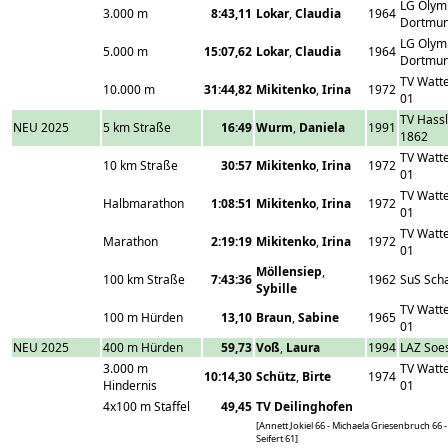
LG Olym
3.000 m
8:43,11
Lokar
,
Claudia
1964
Dortmu
LG Olym
5.000 m
15:07,62
Lokar
,
Claudia
1964
Dortmu
TV Watt
10.000 m
31:44,82
Mikitenko
,
Irina
1972
01
TV Hass
NEU 2025
5 km Straße
16:49
Wurm
,
Daniela
1991
1862
TV Watt
10 km Straße
30:57
Mikitenko
,
Irina
1972
01
TV Watt
Halbmarathon
1:08:51
Mikitenko
,
Irina
1972
01
TV Watt
Marathon
2:19:19
Mikitenko
,
Irina
1972
01
Möllensiep
,
100 km Straße
7:43:36
1962
SuS Scha
Sybille
TV Watt
100 m Hürden
13,10
Braun
,
Sabine
1965
01
NEU 2025
400 m Hürden
59,73
Voß
,
Laura
1994
LAZ Soe
3.000 m
TV Watt
10:14,30
Schütz
,
Birte
1974
Hindernis
01
4x100 m Staffel
49,45
TV Deilinghofen
[Annett Jokiel 66 - Michaela Griesenbruch 66 
Seifert 61]