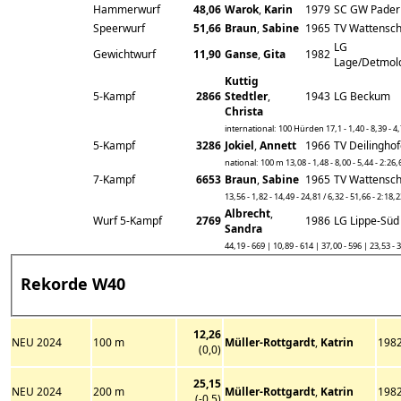
Hammerwurf
48,06
Warok
,
Karin
1979
SC GW Pader
Speerwurf
51,66
Braun
,
Sabine
1965
TV Wattensch
LG
Gewichtwurf
11,90
Ganse
,
Gita
1982
Lage/Detmold
Kuttig
5-Kampf
2866
Stedtler
,
1943
LG Beckum
Christa
international: 100 Hürden 17,1 - 1,40 - 8,39 - 4,
5-Kampf
3286
Jokiel
,
Annett
1966
TV Deilingho
national: 100 m 13,08 - 1,48 - 8,00 - 5,44 - 2:26,
7-Kampf
6653
Braun
,
Sabine
1965
TV Wattensch
13,56 - 1,82 - 14,49 - 24,81 / 6,32 - 51,66 - 2:18,
Albrecht
,
Wurf 5-Kampf
2769
1986
LG Lippe-Süd
Sandra
44,19 - 669 | 10,89 - 614 | 37,00 - 596 | 23,53 - 
Rekorde W40
12,26
NEU 2024
100 m
Müller-Rottgardt
,
Katrin
198
(0,0)
25,15
NEU 2024
200 m
Müller-Rottgardt
,
Katrin
198
(-0,5)