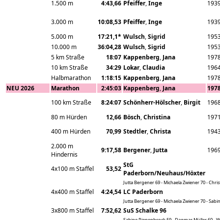
1.500 m
4:43,66
Pfeiffer
,
Inge
193
3.000 m
10:08,53
Pfeiffer
,
Inge
193
5.000 m
17:21,1*
Wulsch
,
Sigrid
195
10.000 m
36:04,28
Wulsch
,
Sigrid
195
5 km Straße
18:07
Kappenberg
,
Jana
197
10 km Straße
34:29
Lokar
,
Claudia
196
Halbmarathon
1:18:15
Kappenberg
,
Jana
197
NEU 2026
Marathon
2:45:03
Kappenberg
,
Jana
197
100 km Straße
8:24:07
Schönherr-Hölscher
,
Birgit
196
80 m Hürden
12,66
Bösch
,
Christina
197
400 m Hürden
70,99
Stedtler
,
Christa
194
2.000 m
9:17,58
Bergener
,
Jutta
196
Hindernis
StG
4x100 m Staffel
53,52
Paderborn/Neuhaus/Höxter
Jutta Bergener 69 - Michaela Zwiener 70 - Chri
4x400 m Staffel
4:24,54
LC Paderborn
Jutta Bergener 69 - Michaela Zwiener 70 - Sabi
3x800 m Staffel
7:52,62
SuS Schalke 96
Sabine Piepenbrock 59 - Dagmar Müller 60 - 