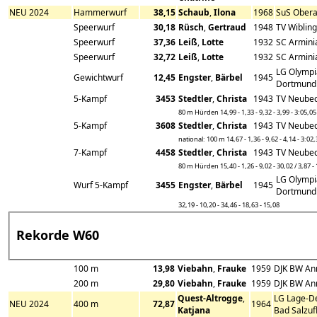
NEU 2024
Hammerwurf
38,15
Schaub
,
Ilona
1968
SuS Ober
Speerwurf
30,18
Rüsch
,
Gertraud
1948
TV Wiblin
Speerwurf
37,36
Leiß
,
Lotte
1932
SC Armini
Speerwurf
32,72
Leiß
,
Lotte
1932
SC Armini
LG Olympi
Gewichtwurf
12,45
Engster
,
Bärbel
1945
Dortmund
5-Kampf
3453
Stedtler
,
Christa
1943
TV Neube
80 m Hürden 14,99 - 1,33 - 9,32 - 3,99 - 3:05,05
5-Kampf
3608
Stedtler
,
Christa
1943
TV Neube
national: 100 m 14,67 - 1,36 - 9,62 - 4,14 - 3:02
7-Kampf
4458
Stedtler
,
Christa
1943
TV Neube
80 m Hürden 15,40 - 1,26 - 9,02 - 30,02 / 3,87 -
LG Olympi
Wurf 5-Kampf
3455
Engster
,
Bärbel
1945
Dortmund
32,19 - 10,20 - 34,46 - 18,63 - 15,08
Rekorde W60
100 m
13,98
Viebahn
,
Frauke
1959
DJK BW An
200 m
29,80
Viebahn
,
Frauke
1959
DJK BW An
Quest-Altrogge
,
LG Lage-D
NEU 2024
400 m
72,87
1964
Katjana
Bad Salzuf