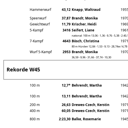
Hammerwurf
43,12
Knapp
,
Waltraud
195
Speerwurf
37,87
Brandt
,
Monika
197
Gewichtwurf
11,79
Krischer
,
Heidi
196
5-Kampf
3416
Seifert
,
Liane
196
national: 100 m 13,06 - 1,36 - 9,76 - 5,38 - 2:40,
7-Kampf
4643
Bösch
,
Christina
197
80 m Hürden 12,84 - 1,53 - 9,13 - 28,74w / 4,78 
Wurf 5-Kampf
2953
Brandt
,
Monika
197
36,59 - 9,96 - 31,66 - 37,74 - 10,30
Rekorde W45
100 m
12,7*
Behrendt
,
Martha
194
100 m
13,11
Behrendt
,
Martha
194
200 m
26,63
Drewes-Czech
,
Kerstin
197
400 m
60,05
Drewes-Czech
,
Kerstin
197
800 m
2:23,30
Balke
,
Rosemarie
194