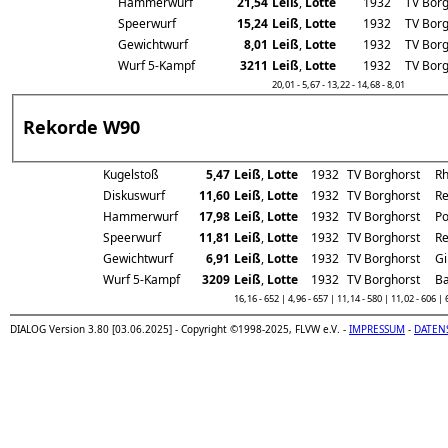
Hammerwurf
21,54
Leiß
,
Lotte
1932
TV Borg
Speerwurf
15,24
Leiß
,
Lotte
1932
TV Borg
Gewichtwurf
8,01
Leiß
,
Lotte
1932
TV Borg
Wurf 5-Kampf
3211
Leiß
,
Lotte
1932
TV Borg
20,01 - 5,67 - 13,22 - 14,68 - 8,01
Rekorde W90
Kugelstoß
5,47
Leiß
,
Lotte
1932
TV Borghorst
Rh
Diskuswurf
11,60
Leiß
,
Lotte
1932
TV Borghorst
Re
Hammerwurf
17,98
Leiß
,
Lotte
1932
TV Borghorst
Po
Speerwurf
11,81
Leiß
,
Lotte
1932
TV Borghorst
Re
Gewichtwurf
6,91
Leiß
,
Lotte
1932
TV Borghorst
Gi
Wurf 5-Kampf
3209
Leiß
,
Lotte
1932
TV Borghorst
B
16,16 - 652 | 4,96 - 657 | 11,14 - 580 | 11,02 - 606 | 
DIALOG Version 3.80 [03.06.2025] - Copyright ©1998-2025, FLVW e.V. -
IMPRESSUM
-
DATEN