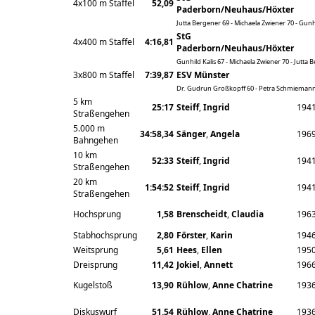
4x100 m Staffel
52,09
Paderborn/Neuhaus/Höxter
Jutta Bergener 69 - Michaela Zwiener 70 - Gunh
StG
4x400 m Staffel
4:16,81
Paderborn/Neuhaus/Höxter
Gunhild Kalis 67 - Michaela Zwiener 70 - Jutta
3x800 m Staffel
7:39,87
ESV Münster
Dr. Gudrun Großkopff 60 - Petra Schmiemann 
5 km
25:17
Steiff
,
Ingrid
194
Straßengehen
5.000 m
34:58,34
Sänger
,
Angela
196
Bahngehen
10 km
52:33
Steiff
,
Ingrid
194
Straßengehen
20 km
1:54:52
Steiff
,
Ingrid
194
Straßengehen
Hochsprung
1,58
Brenscheidt
,
Claudia
196
Stabhochsprung
2,80
Förster
,
Karin
194
Weitsprung
5,61
Hees
,
Ellen
195
Dreisprung
11,42
Jokiel
,
Annett
196
Kugelstoß
13,90
Rühlow
,
Anne Chatrine
193
Diskuswurf
51,54
Rühlow
,
Anne Chatrine
193