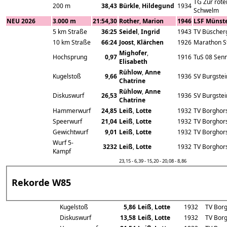
TG Zur rote
200 m
38,43
Bürkle
,
Hildegund
1934
Schwelm
NEU 2026
3.000 m
21:54,30
Rother
,
Marion
1946
LSF Münst
5 km Straße
36:25
Seidel
,
Ingrid
1943
TV Büscher
10 km Straße
66:24
Joost
,
Klärchen
1926
Marathon St
Mighofer
,
Hochsprung
0,97
1916
TuS 08 Sen
Elisabeth
Rühlow
,
Anne
Kugelstoß
9,66
1936
SV Burgstei
Chatrine
Rühlow
,
Anne
Diskuswurf
26,53
1936
SV Burgstei
Chatrine
Hammerwurf
24,85
Leiß
,
Lotte
1932
TV Borghor
Speerwurf
21,04
Leiß
,
Lotte
1932
TV Borghor
Gewichtwurf
9,01
Leiß
,
Lotte
1932
TV Borghor
Wurf 5-
3232
Leiß
,
Lotte
1932
TV Borghor
Kampf
23,15 - 6,39 - 15,20 - 20,08 - 8,86
Rekorde W85
Kugelstoß
5,86
Leiß
,
Lotte
1932
TV Borg
Diskuswurf
13,58
Leiß
,
Lotte
1932
TV Borg