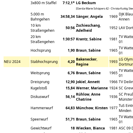
3x800 m Staffel
7:12,1*
LG Beckum
[Gerda-Marie Schäpers 42 - Christa Kuttig Ste
5.000 m
DJK Bla
34:58,34
Sänger
,
Angela
1969
Bahngehen
Annen
10 km
Zschieschang
,
50:56
1952
LAV Dor
Straßengehen
Adelheid
20 km
TV Watt
1:30:57
Krantz
,
Sabine
1981
Straßengehen
01
TV Watt
Hochsprung
1,90
Braun
,
Sabine
1965
01
Bakenecker
,
LG Olym
NEU 2024
Stabhochsprung
4,20
1993
Regine
Dortmu
TV Watt
Weitsprung
6,76
Braun
,
Sabine
1965
01
Dreisprung
12,90
Jokiel
,
Annett
1966
TV Deili
Kugelstoß
15,84
Werner
,
Marianne
1924
SC Grev
Rühlow
,
Anne
SC Preu
Diskuswurf
56,14
1936
Chatrine
Münster
TuS Eint
Hammerwurf
64,83
Münchow
,
Kirsten
1977
Minden
TV Watt
Speerwurf
51,71
Braun
,
Sabine
1965
01
Gewichtwurf
18
Wiecken
,
Bianca
1981
ASC 09 