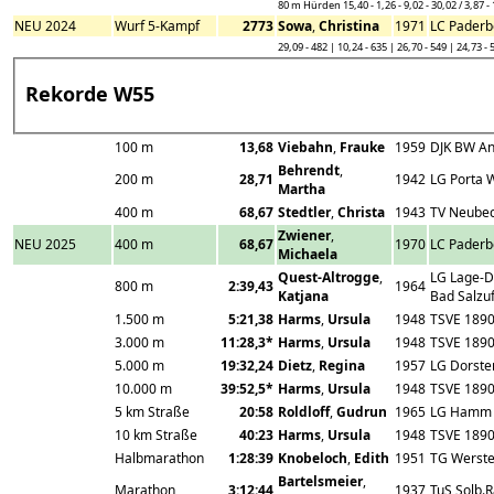
80 m Hürden 15,40 - 1,26 - 9,02 - 30,02 / 3,87 -
NEU 2024
Wurf 5-Kampf
2773
Sowa
,
Christina
1971
LC Paderb
29,09 - 482 | 10,24 - 635 | 26,70 - 549 | 24,73 - 
Rekorde W55
100 m
13,68
Viebahn
,
Frauke
1959
DJK BW A
Behrendt
,
200 m
28,71
1942
LG Porta W
Martha
400 m
68,67
Stedtler
,
Christa
1943
TV Neube
Zwiener
,
NEU 2025
400 m
68,67
1970
LC Paderb
Michaela
Quest-Altrogge
,
LG Lage-D
800 m
2:39,43
1964
Katjana
Bad Salzu
1.500 m
5:21,38
Harms
,
Ursula
1948
TSVE 1890
3.000 m
11:28,3*
Harms
,
Ursula
1948
TSVE 1890
5.000 m
19:32,24
Dietz
,
Regina
1957
LG Dorste
10.000 m
39:52,5*
Harms
,
Ursula
1948
TSVE 1890
5 km Straße
20:58
Roldloff
,
Gudrun
1965
LG Hamm
10 km Straße
40:23
Harms
,
Ursula
1948
TSVE 1890
Halbmarathon
1:28:39
Knobeloch
,
Edith
1951
TG Werst
Bartelsmeier
,
Marathon
3:12:44
1937
TuS Solb.