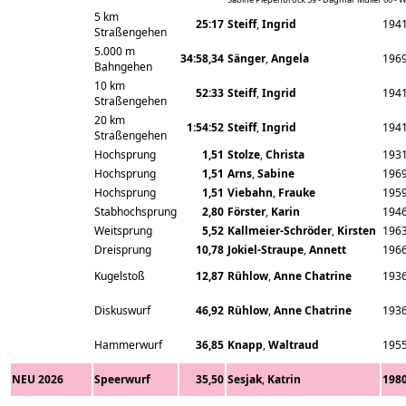
5 km
25:17
Steiff
,
Ingrid
194
Straßengehen
5.000 m
34:58,34
Sänger
,
Angela
196
Bahngehen
10 km
52:33
Steiff
,
Ingrid
194
Straßengehen
20 km
1:54:52
Steiff
,
Ingrid
194
Straßengehen
Hochsprung
1,51
Stolze
,
Christa
193
Hochsprung
1,51
Arns
,
Sabine
196
Hochsprung
1,51
Viebahn
,
Frauke
195
Stabhochsprung
2,80
Förster
,
Karin
194
Weitsprung
5,52
Kallmeier-Schröder
,
Kirsten
196
Dreisprung
10,78
Jokiel-Straupe
,
Annett
196
Kugelstoß
12,87
Rühlow
,
Anne Chatrine
193
Diskuswurf
46,92
Rühlow
,
Anne Chatrine
193
Hammerwurf
36,85
Knapp
,
Waltraud
195
NEU 2026
Speerwurf
35,50
Sesjak
,
Katrin
198