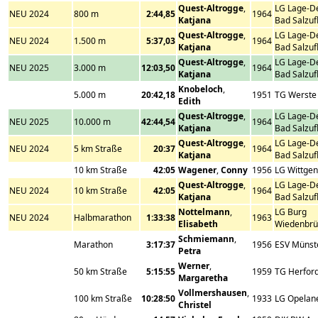
Quest-Altrogge
,
LG Lage-D
NEU 2024
800 m
2:44,85
1964
Katjana
Bad Salzuf
Quest-Altrogge
,
LG Lage-D
NEU 2024
1.500 m
5:37,03
1964
Katjana
Bad Salzuf
Quest-Altrogge
,
LG Lage-D
NEU 2025
3.000 m
12:03,50
1964
Katjana
Bad Salzuf
Knobeloch
,
5.000 m
20:42,18
1951
TG Werste
Edith
Quest-Altrogge
,
LG Lage-D
NEU 2025
10.000 m
42:44,54
1964
Katjana
Bad Salzuf
Quest-Altrogge
,
LG Lage-D
NEU 2024
5 km Straße
20:37
1964
Katjana
Bad Salzuf
10 km Straße
42:05
Wagener
,
Conny
1956
LG Wittgen
Quest-Altrogge
,
LG Lage-D
NEU 2024
10 km Straße
42:05
1964
Katjana
Bad Salzuf
Nottelmann
,
LG Burg
NEU 2024
Halbmarathon
1:33:38
1963
Elisabeth
Wiedenbrü
Schmiemann
,
Marathon
3:17:37
1956
ESV Münst
Petra
Werner
,
50 km Straße
5:15:55
1959
TG Herfor
Margaretha
Vollmershausen
,
100 km Straße
10:28:50
1933
LG Opelan
Christel