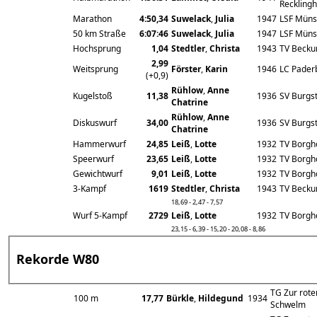
Reckling
Marathon
4:50,34
Suwelack
,
Julia
1947
LSF Müns
50 km Straße
6:07:46
Suwelack
,
Julia
1947
LSF Müns
Hochsprung
1,04
Stedtler
,
Christa
1943
TV Beck
2,99
Weitsprung
Förster
,
Karin
1946
LC Pader
(+0,9)
Rühlow
,
Anne
Kugelstoß
11,38
1936
SV Burgst
Chatrine
Rühlow
,
Anne
Diskuswurf
34,00
1936
SV Burgst
Chatrine
Hammerwurf
24,85
Leiß
,
Lotte
1932
TV Borgh
Speerwurf
23,65
Leiß
,
Lotte
1932
TV Borgh
Gewichtwurf
9,01
Leiß
,
Lotte
1932
TV Borgh
3-Kampf
1619
Stedtler
,
Christa
1943
TV Beck
18,69 - 2,47 - 7,57
Wurf 5-Kampf
2729
Leiß
,
Lotte
1932
TV Borgh
23,15 - 6,39 - 15,20 - 20,08 - 8,86
Rekorde W80
TG Zur rote
100 m
17,77
Bürkle
,
Hildegund
1934
Schwelm