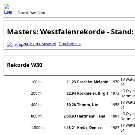
Rekorde Westfalen
Masters: Westfalenrekorde - Stand:
zurück zur Auswahl
-
Druckansicht
Rekorde W30
TV Watt
100 m
11,23
Paschke
,
Melanie
1970
01
LG Olym
200 m
22,94
Rockmeier
,
Birgit
1973
Dortmu
TV Watt
400 m
50,28
Thimm
,
Ute
1958
01
LG Olym
800 m
2:00,93
Hartmann
,
Jana
1981
Dortmu
TV Watt
1.500 m
4:13,21
Krebs
,
Denise
1987
01