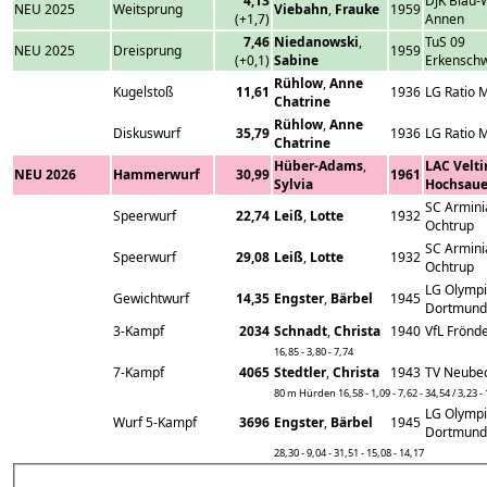
4,13
DJK Blau-
NEU 2025
Weitsprung
Viebahn
,
Frauke
1959
(+1,7)
Annen
7,46
Niedanowski
,
TuS 09
NEU 2025
Dreisprung
1959
(+0,1)
Sabine
Erkenschw
Rühlow
,
Anne
Kugelstoß
11,61
1936
LG Ratio 
Chatrine
Rühlow
,
Anne
Diskuswurf
35,79
1936
LG Ratio 
Chatrine
Hüber-Adams
,
LAC Velti
NEU 2026
Hammerwurf
30,99
1961
Sylvia
Hochsaue
SC Armini
Speerwurf
22,74
Leiß
,
Lotte
1932
Ochtrup
SC Armini
Speerwurf
29,08
Leiß
,
Lotte
1932
Ochtrup
LG Olymp
Gewichtwurf
14,35
Engster
,
Bärbel
1945
Dortmund
3-Kampf
2034
Schnadt
,
Christa
1940
VfL Frönd
16,85 - 3,80 - 7,74
7-Kampf
4065
Stedtler
,
Christa
1943
TV Neube
80 m Hürden 16,58 - 1,09 - 7,62 - 34,54 / 3,23 -
LG Olymp
Wurf 5-Kampf
3696
Engster
,
Bärbel
1945
Dortmund
28,30 - 9,04 - 31,51 - 15,08 - 14,17