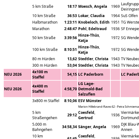
Laufgrupp
5 km Straße
18:17
Moesch
,
Angela
1969
Deiringse
10 km Straße
36:53
Lokar
,
Claudia
1964
SuS Olfen
Halbmarathon
1:23:11
Knobeloch
,
Edith
1951
TG Werst
Marathon
2:48:47
Pohl
,
Edeltraud
1936
SF Ennepe
Hinze-Thüs
,
50 km Straße
3:39:56
1972
SG Wende
Katja
Hinze-Thüs
,
100 km Straße
8:10:51
1972
SG Wende
Katja
80 m Hürden
13,62
Stedtler
,
Christa
1943
TV Neube
300 m Hürden
53,04
Stedtler
,
Christa
1943
TV Neube
4x100 m
NEU 2026
54,15
LC Paderborn
LC Pader
Staffel
LG Lage-
4x400 m
NEU 2026
4:58,70
Detmold-Bad
Staffel
Salzuflen
3x800 m Staffel
8:10,06
ESV Münster
Marion Hillebrand-Raves 62 - Petra Schmiema
5 km
Coesfeld
,
Viermärke
29:12
1936
Straßengehen
Gertrud
Dortmund
5.000 m
DJK Blau-
34:58,34
Sänger
,
Angela
1969
Bahngehen
Annen
10 km
Coesfeld
,
Viermärke
61:45
1936