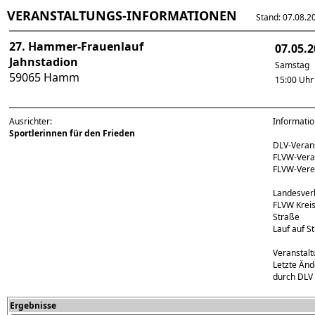
VERANSTALTUNGS-INFORMATIONEN
Stand: 07.08.202
27. Hammer-Frauenlauf
07.05.
Jahnstadion
Samstag
59065 Hamm
15:00 Uhr
Ausrichter:
Informati
Sportlerinnen für den Frieden
DLV-Veran
FLVW-Vera
FLVW-Ver
Landesver
FLVW Krei
Straße
Lauf auf S
Veranstalt
Letzte Änd
durch DLV 
Ergebnisse