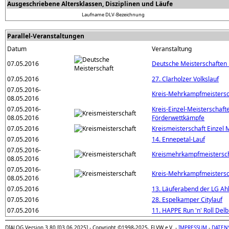
Ausgeschriebene Altersklassen, Disziplinen und Läufe
Laufname
DLV-Bezeichnung
Parallel-Veranstaltungen
Datum
Veranstaltung
07.05.2016
Deutsche Meisterschaften
07.05.2016
27. Clarholzer Volkslauf
07.05.2016-
Kreis-Mehrkampfmeistersc
08.05.2016
07.05.2016-
Kreis-Einzel-Meisterschaft
08.05.2016
Förderwettkämpfe
07.05.2016
Kreismeisterschaft Einzel 
07.05.2016
14. Ennepetal-Lauf
07.05.2016-
Kreismehrkampfmeistersc
08.05.2016
07.05.2016-
Kreis-Mehrkampfmeistersc
08.05.2016
07.05.2016
13. Läuferabend der LG Ah
07.05.2016
28. Espelkamper Citylauf
07.05.2016
11. HAPPE Run 'n' Roll Delb
DIALOG Version 3.80 [03.06.2025] - Copyright ©1998-2025, FLVW e.V. -
IMPRESSUM
-
DATEN