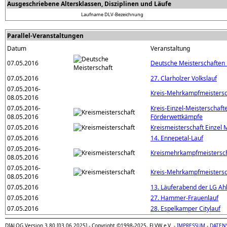
Ausgeschriebene Altersklassen, Disziplinen und Läufe
Laufname
DLV-Bezeichnung
Parallel-Veranstaltungen
Datum
Veranstaltung
07.05.2016
Deutsche Meisterschaften
07.05.2016
27. Clarholzer Volkslauf
07.05.2016-
Kreis-Mehrkampfmeistersc
08.05.2016
07.05.2016-
Kreis-Einzel-Meisterschaft
08.05.2016
Förderwettkämpfe
07.05.2016
Kreismeisterschaft Einzel 
07.05.2016
14. Ennepetal-Lauf
07.05.2016-
Kreismehrkampfmeistersc
08.05.2016
07.05.2016-
Kreis-Mehrkampfmeistersc
08.05.2016
07.05.2016
13. Läuferabend der LG Ah
07.05.2016
27. Hammer-Frauenlauf
07.05.2016
28. Espelkamper Citylauf
DIALOG Version 3.80 [03.06.2025] - Copyright ©1998-2025, FLVW e.V. -
IMPRESSUM
-
DATEN