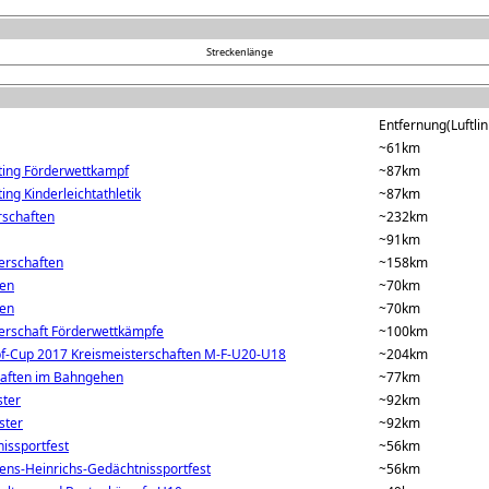
Streckenlänge
Entfernung(Luftlin
~61km
ing Förderwettkampf
~87km
ng Kinderleichtathletik
~87km
schaften
~232km
~91km
erschaften
~158km
men
~70km
men
~70km
erschaft Förderwettkämpfe
~100km
f-Cup 2017 Kreismeisterschaften M-F-U20-U18
~204km
aften im Bahngehen
~77km
ster
~92km
ster
~92km
issportfest
~56km
ens-Heinrichs-Gedächtnissportfest
~56km