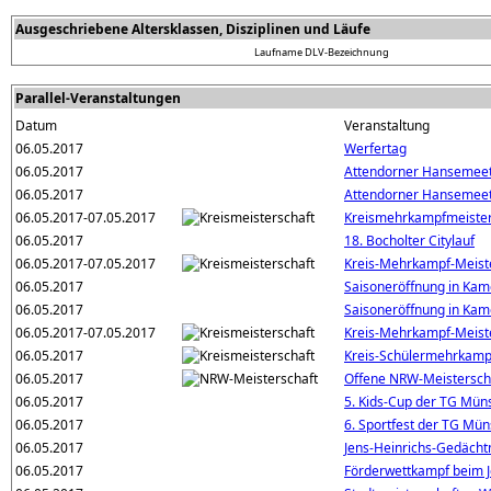
Ausgeschriebene Altersklassen, Disziplinen und Läufe
Laufname
DLV-Bezeichnung
Parallel-Veranstaltungen
Datum
Veranstaltung
06.05.2017
Werfertag
06.05.2017
Attendorner Hansemeet
06.05.2017
Attendorner Hansemeeti
06.05.2017-07.05.2017
Kreismehrkampfmeister
06.05.2017
18. Bocholter Citylauf
06.05.2017-07.05.2017
Kreis-Mehrkampf-Meist
06.05.2017
Saisoneröffnung in Ka
06.05.2017
Saisoneröffnung in Ka
06.05.2017-07.05.2017
Kreis-Mehrkampf-Meist
06.05.2017
Kreis-Schülermehrkamp
06.05.2017
Offene NRW-Meistersch
06.05.2017
5. Kids-Cup der TG Mün
06.05.2017
6. Sportfest der TG Mün
06.05.2017
Jens-Heinrichs-Gedächtn
06.05.2017
Förderwettkampf beim J