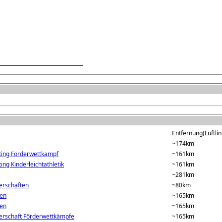
Entfernung(Luftlin
~174km
ing Förderwettkampf
~161km
ng Kinderleichtathletik
~161km
~281km
erschaften
~80km
men
~165km
men
~165km
erschaft Förderwettkämpfe
~165km