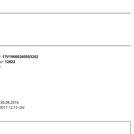
r:
17V19000260503202
er:
12822
5
 30.08.2016
2017 12:15 Uhr