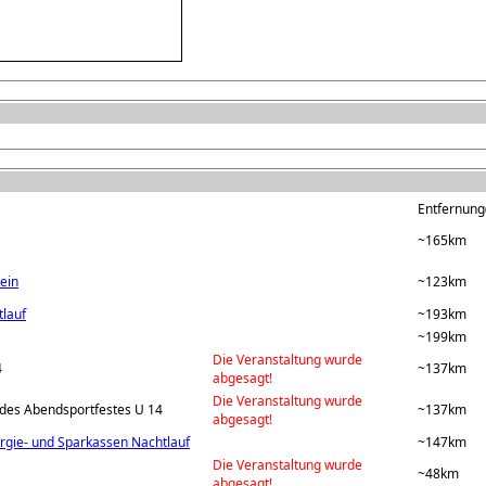
Entfernung(
~165km
ein
~123km
tlauf
~193km
~199km
Die Veranstaltung wurde
4
~137km
abgesagt!
Die Veranstaltung wurde
des Abendsportfestes U 14
~137km
abgesagt!
rgie- und Sparkassen Nachtlauf
~147km
Die Veranstaltung wurde
~48km
abgesagt!