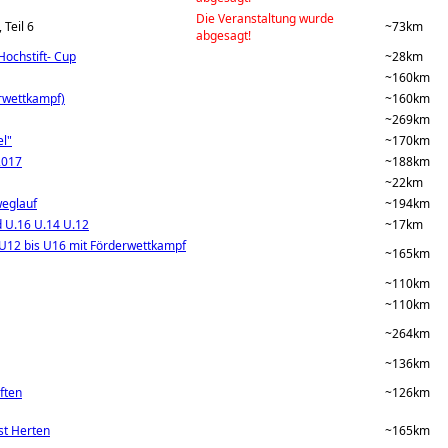
Die Veranstaltung wurde
Teil 6
~73km
abgesagt!
Hochstift- Cup
~28km
~160km
rwettkampf)
~160km
~269km
el"
~170km
2017
~188km
~22km
weglauf
~194km
d U.16 U.14 U.12
~17km
 U12 bis U16 mit Förderwettkampf
~165km
~110km
~110km
~264km
~136km
ften
~126km
est Herten
~165km