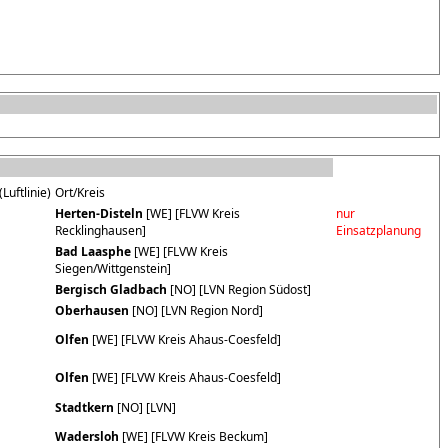
Luftlinie)
Ort/Kreis
Herten-Disteln
[WE] [FLVW Kreis
nur
Recklinghausen]
Einsatzplanung
Bad Laasphe
[WE] [FLVW Kreis
Siegen/Wittgenstein]
Bergisch Gladbach
[NO] [LVN Region Südost]
Oberhausen
[NO] [LVN Region Nord]
Olfen
[WE] [FLVW Kreis Ahaus-Coesfeld]
Olfen
[WE] [FLVW Kreis Ahaus-Coesfeld]
Stadtkern
[NO] [LVN]
Wadersloh
[WE] [FLVW Kreis Beckum]