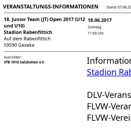
VERANSTALTUNGS-INFORMATIONEN
Stand: 07.08.202
18. Junior Team (JT) Open 2017 (U12
18.06.2017
und U10)
Sonntag
Stadion Rabenfittich
11:00 Uhr
Auf dem Rabenfittich
59590 Geseke
Ausrichter:
Informatio
VfB 1910 Salzkotten e.V.
Stadion Rab
DLV-Veran
FLVW-Vera
FLVW-Vere