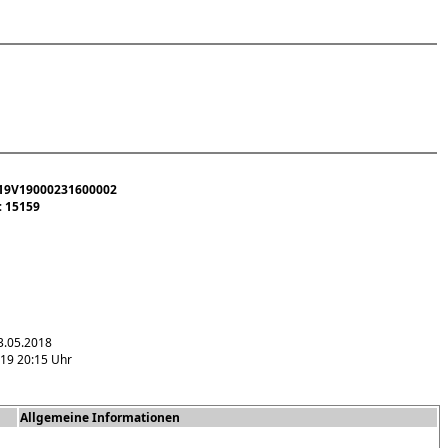
19V19000231600002
:
15159
3.05.2018
019 20:15 Uhr
Allgemeine Informationen