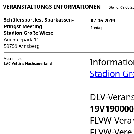
VERANSTALTUNGS-INFORMATIONEN
Stand: 09.08.202
Schülersportfest Sparkassen-
07.06.2019
Pfingst-Meeting
Freitag
Stadion Große Wiese
Am Solepark 11
59759 Arnsberg
Ausrichter:
Informatio
LAC Veltins Hochsauerland
Stadion Gr
DLV-Veran
19V190000
FLVW-Vera
FLVW-Ver