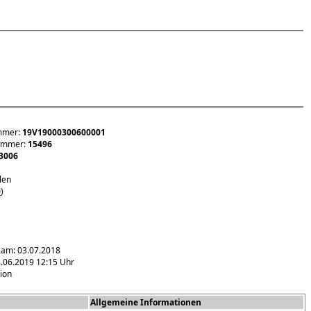
mmer:
19V19000300600001
nummer:
15496
3006
len
0
)
 am: 03.07.2018
.06.2019 12:15 Uhr
ion
Allgemeine Informationen