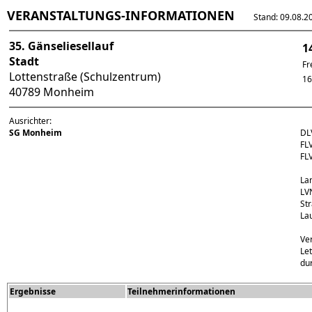
VERANSTALTUNGS-INFORMATIONEN
Stand: 09.08.202
35. Gänseliesellauf
1
Stadt
Fr
Lottenstraße (Schulzentrum)
16
40789 Monheim
Ausrichter:
SG Monheim
DL
FL
FL
La
LVN
St
La
Ve
Le
du
Ergebnisse
Teilnehmerinformationen