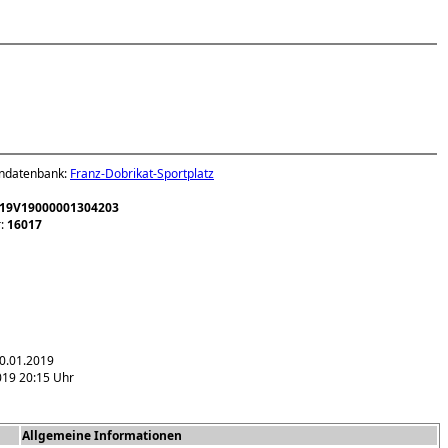
ondatenbank:
Franz-Dobrikat-Sportplatz
19V19000001304203
r:
16017
20.01.2019
019 20:15 Uhr
Allgemeine Informationen