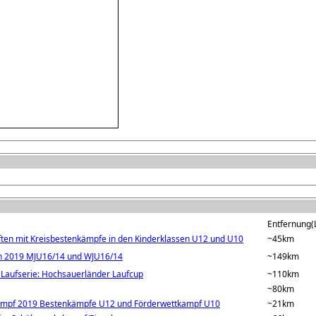
Entfernung(L
en mit Kreisbestenkämpfe in den Kinderklassen U12 und U10
~45km
en 2019 MJU16/14 und WJU16/14
~149km
r Laufserie: Hochsauerländer Laufcup
~110km
~80km
ampf 2019 Bestenkämpfe U12 und Förderwettkampf U10
~21km