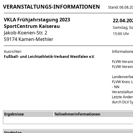
VERANSTALTUNGS-INFORMATIONEN
Stand: 06.08.202
VKLA Frühjahrstagung 2023
22.04.20
SportCentrum Kaiserau
Samstag, S
Jakob-Koenen-Str. 2
15:00 Uhr
59174 Kamen-Methler
Ausrichter:
Information
Fußball- und Leichtathletik-Verband Westfalen e.V.
FLVW-Veran
FLVW-Verei
Landesverba
FLVW Kreis
- NN
Veranstaltu
Letzte Ände
durch DLV S
Ergebnisse
Teilnehmerinformationen
Stadtplan