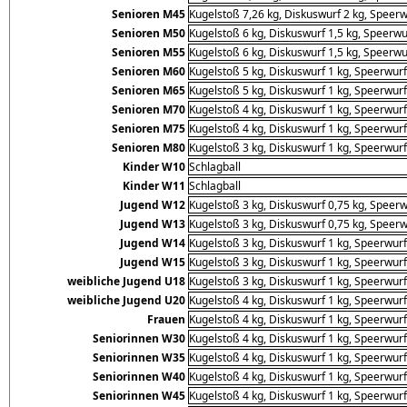
Senioren M45
Kugelstoß 7,26 kg, Diskuswurf 2 kg, Speerw
Senioren M50
Kugelstoß 6 kg, Diskuswurf 1,5 kg, Speerwu
Senioren M55
Kugelstoß 6 kg, Diskuswurf 1,5 kg, Speerwu
Senioren M60
Kugelstoß 5 kg, Diskuswurf 1 kg, Speerwurf
Senioren M65
Kugelstoß 5 kg, Diskuswurf 1 kg, Speerwurf
Senioren M70
Kugelstoß 4 kg, Diskuswurf 1 kg, Speerwurf
Senioren M75
Kugelstoß 4 kg, Diskuswurf 1 kg, Speerwurf
Senioren M80
Kugelstoß 3 kg, Diskuswurf 1 kg, Speerwurf
Kinder W10
Schlagball
Kinder W11
Schlagball
Jugend W12
Kugelstoß 3 kg, Diskuswurf 0,75 kg, Speerw
Jugend W13
Kugelstoß 3 kg, Diskuswurf 0,75 kg, Speerw
Jugend W14
Kugelstoß 3 kg, Diskuswurf 1 kg, Speerwurf
Jugend W15
Kugelstoß 3 kg, Diskuswurf 1 kg, Speerwurf
weibliche Jugend U18
Kugelstoß 3 kg, Diskuswurf 1 kg, Speerwurf
weibliche Jugend U20
Kugelstoß 4 kg, Diskuswurf 1 kg, Speerwurf
Frauen
Kugelstoß 4 kg, Diskuswurf 1 kg, Speerwurf
Seniorinnen W30
Kugelstoß 4 kg, Diskuswurf 1 kg, Speerwurf
Seniorinnen W35
Kugelstoß 4 kg, Diskuswurf 1 kg, Speerwurf
Seniorinnen W40
Kugelstoß 4 kg, Diskuswurf 1 kg, Speerwurf
Seniorinnen W45
Kugelstoß 4 kg, Diskuswurf 1 kg, Speerwurf