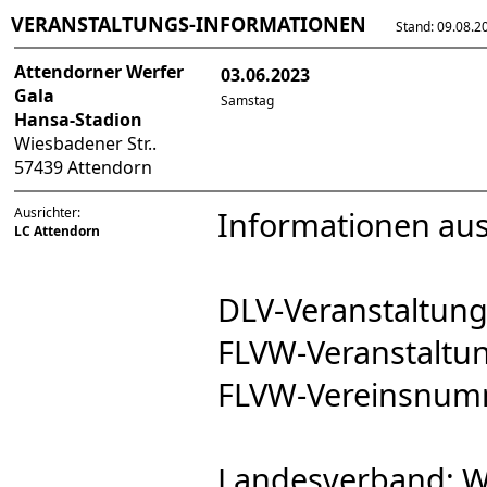
VERANSTALTUNGS-INFORMATIONEN
Stand: 09.08.202
Attendorner Werfer
03.06.2023
Gala
Samstag
Hansa-Stadion
Wiesbadener Str..
57439 Attendorn
Ausrichter:
Informationen au
LC Attendorn
DLV-Veranstaltu
FLVW-Veranstalt
FLVW-Vereinsnum
Landesverband: W