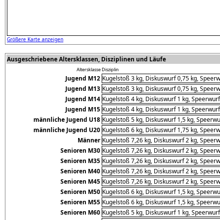
Größere Karte anzeigen
Ausgeschriebene Altersklassen, Disziplinen und Läufe
Altersklasse
Disziplin
Jugend M12
Kugelstoß 3 kg, Diskuswurf 0,75 kg, Speerw
Jugend M13
Kugelstoß 3 kg, Diskuswurf 0,75 kg, Speerw
Jugend M14
Kugelstoß 4 kg, Diskuswurf 1 kg, Speerwurf
Jugend M15
Kugelstoß 4 kg, Diskuswurf 1 kg, Speerwurf
männliche Jugend U18
Kugelstoß 5 kg, Diskuswurf 1,5 kg, Speerwu
männliche Jugend U20
Kugelstoß 6 kg, Diskuswurf 1,75 kg, Speerw
Männer
Kugelstoß 7,26 kg, Diskuswurf 2 kg, Speerw
Senioren M30
Kugelstoß 7,26 kg, Diskuswurf 2 kg, Speerw
Senioren M35
Kugelstoß 7,26 kg, Diskuswurf 2 kg, Speerw
Senioren M40
Kugelstoß 7,26 kg, Diskuswurf 2 kg, Speerw
Senioren M45
Kugelstoß 7,26 kg, Diskuswurf 2 kg, Speerw
Senioren M50
Kugelstoß 6 kg, Diskuswurf 1,5 kg, Speerwu
Senioren M55
Kugelstoß 6 kg, Diskuswurf 1,5 kg, Speerwu
Senioren M60
Kugelstoß 5 kg, Diskuswurf 1 kg, Speerwurf