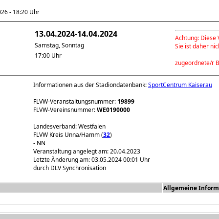
6 - 18:20 Uhr
13.04.2024-14.04.2024
Achtung: Diese V
Samstag, Sonntag
Sie ist daher ni
17:00 Uhr
zugeordnete/r B
Informationen aus der Stadiondatenbank:
SportCentrum Kaiserau
FLVW-Veranstaltungsnummer:
19899
FLVW-Vereinsnummer:
WE0190000
Landesverband: Westfalen
FLVW Kreis Unna/Hamm (
32
)
- NN
Veranstaltung angelegt am: 20.04.2023
Letzte Änderung am: 03.05.2024 00:01 Uhr
durch DLV Synchronisation
Allgemeine Inform