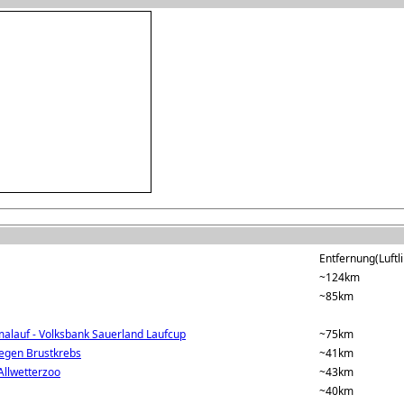
Entfernung(Luftli
~124km
~85km
alauf - Volksbank Sauerland Laufcup
~75km
 gegen Brustkrebs
~41km
Allwetterzoo
~43km
~40km