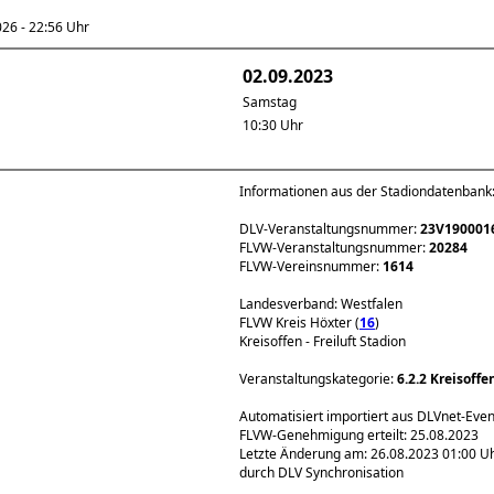
6 - 22:56 Uhr
02.09.2023
Samstag
10:30 Uhr
Informationen aus der Stadiondatenbank
DLV-Veranstaltungsnummer:
23V190001
FLVW-Veranstaltungsnummer:
20284
FLVW-Vereinsnummer:
1614
Landesverband: Westfalen
FLVW Kreis Höxter (
16
)
Kreisoffen - Freiluft Stadion
Veranstaltungskategorie:
6.2.2 Kreisoff
Automatisiert importiert aus DLVnet-Eve
FLVW-Genehmigung erteilt: 25.08.2023
Letzte Änderung am: 26.08.2023 01:00 U
durch DLV Synchronisation