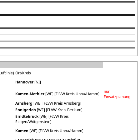
uftlinie)
Ort/Kreis
Hannover
[NI]
nur
Kamen-Methler
[WE] [FLVW Kreis Unna/Hamm]
Einsatzplanung
Arnsberg
[WE] [FLVW Kreis Arnsberg]
Ennigerloh
[WE] [FLVW Kreis Beckum]
Erndtebrück
[WE] [FLVW Kreis
Siegen/Wittgenstein]
Kamen
[WE] [FLVW Kreis Unna/Hamm]