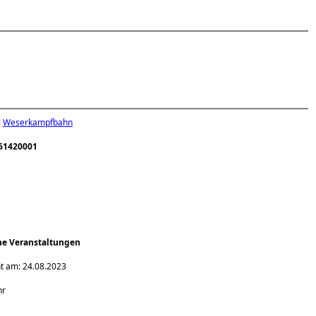
:
Weserkampfbahn
61420001
ene Veranstaltungen
nt am: 24.08.2023
hr