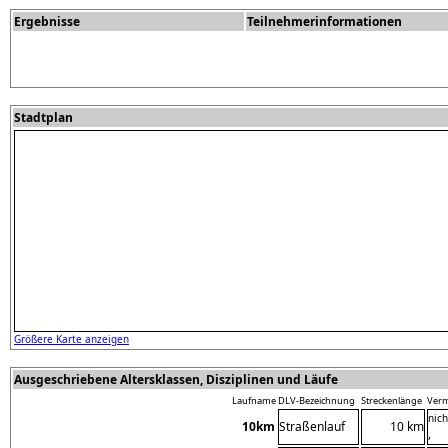
Ergebnisse
Teilnehmerinformationen
Stadtplan
Größere Karte anzeigen
Ausgeschriebene Altersklassen, Disziplinen und Läufe
Laufname
DLV-Bezeichnung
Streckenlänge
Ver
nic
10km
Straßenlauf
10 km
,