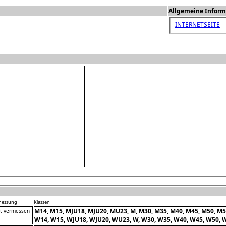
Allgemeine Inform
INTERNETSEITE
messung
Klassen
M14, M15, MJU18, MJU20, MU23, M, M30, M35, M40, M45, M50, M5
ht vermessen
W14, W15, WJU18, WJU20, WU23, W, W30, W35, W40, W45, W50, 