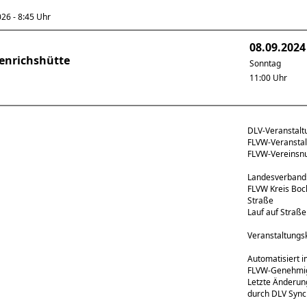
6 - 8:45 Uhr
08.09.2024
enrichshütte
Sonntag
11:00 Uhr
DLV-Veranstal
FLVW-Veransta
FLVW-Vereins
Landesverband:
FLVW Kreis Boc
Straße
Lauf auf Straße
Veranstaltungs
Automatisiert 
FLVW-Genehmigu
Letzte Änderun
durch DLV Sync