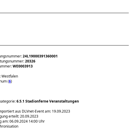
tungsnummer:
24L19000391360001
ltungsnummer:
20326
nummer:
WE0003913
 Westfalen
hum (
6
)
kategorie:
6.5.1 Stadionferne Veranstaltungen
importiert aus DLVnet-Event am: 19.09.2023
ng erteilt: 20.09.2023
g am: 06.09.2024 14:00 Uhr
hronisation