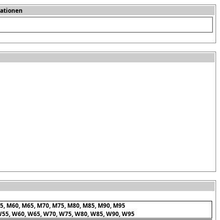
ationen
5, M60, M65, M70, M75, M80, M85, M90, M95
W55, W60, W65, W70, W75, W80, W85, W90, W95