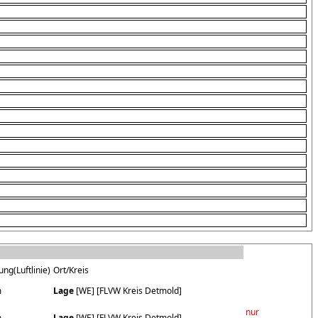
ung(Luftlinie)
Ort/Kreis
m
Lage
[WE] [FLVW Kreis Detmold]
nur
m
Lage
[WE] [FLVW Kreis Detmold]