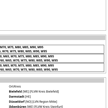
 M70, M75, M80, M85, M90, M95
5, W70, W75, W80, W85, W90, W95
0, M65, M70, M75, M80, M85, M90, M95
W60, W65, W70, W75, W80, W85, W90, W95
0, M65, M70, M75, M80, M85, M90, M95
W60, W65, W70, W75, W80, W85, W90, W95
Ort/Kreis
Bielefeld
[WE] [FLVW Kreis Bielefeld]
Darmstadt
[HE]
Düsseldorf
[NO] [LVN Region Mitte]
Ibbenbüren
[WE] [FLVW Kreis Steinfurt]