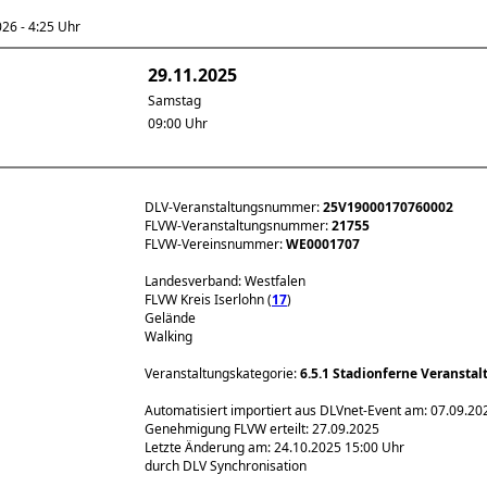
6 - 4:25 Uhr
29.11.2025
Samstag
09:00 Uhr
DLV-Veranstaltungsnummer:
25V19000170760002
FLVW-Veranstaltungsnummer:
21755
FLVW-Vereinsnummer:
WE0001707
Landesverband: Westfalen
FLVW Kreis Iserlohn (
17
)
Gelände
Walking
Veranstaltungskategorie:
6.5.1 Stadionferne Veransta
Automatisiert importiert aus DLVnet-Event am: 07.09.20
Genehmigung FLVW erteilt: 27.09.2025
Letzte Änderung am: 24.10.2025 15:00 Uhr
durch DLV Synchronisation