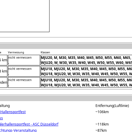
e
Vermessung
Klassen
MJU20, M, M30, M35, M40, M45, M50, M55, M60, M65,
nicht vermessen
5 km
,
WJU20, W, W30, W35, W40, W45, W50, W55, W60, W6
MJU18, MJU20, M, M30, M35, M40, M45, M50, M55, M6
nicht vermessen
8 km
,
WJU18, WJU20, W, W30, W35, W40, W45, W50, W55, 
MJU18, MJU20, M, M30, M35, M40, M45, M50, M55, M6
nicht vermessen
nden
,
WJU18, WJU20, W, W30, W35, W40, W45, W50, W55, 
altung
Entfernung(Luftlinie)
-Hallensportfest
~106km
ss
ülerhallensportfest - ASC Düsseldorf
~118km
ichtungs-Veranstaltung
~87km