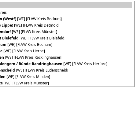
reis
n (Westf)
[WE] [FLVW Kreis Beckum]
(Lippe)
[WE] [FLVW Kreis Detmold]
endorf
[WE] [FLVW Kreis Münster]
t Bielefeld
[WE] [FLVW Kreis Bielefeld]
hum
[WE] [FLVW Kreis Bochum]
ne
[WE] [FLVW Kreis Herne]
en
[WE] [FLVW Kreis Recklinghausen]
hlengern / Bünde-Randringhausen
[WE] [FLVW Kreis Herford]
nscheid
[WE] [FLVW Kreis Lüdenscheid]
den
[WE] [FLVW Kreis Minden]
te
[WE] [FLVW Kreis Münster]