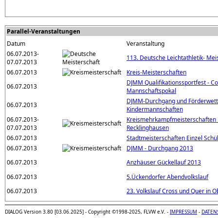
Parallel-Veranstaltungen
Datum
Veranstaltung
06.07.2013-
113. Deutsche Leichtathletik- Mei
07.07.2013
06.07.2013
Kreis-Meisterschaften
DJMM Qualifikationssportfest - C
06.07.2013
Mannschaftspokal
DJMM-Durchgang und Förderwet
06.07.2013
Kindermannschaften
06.07.2013-
Kreismehrkampfmeisterschaften 
07.07.2013
Recklinghausen
06.07.2013
Stadtmeisterschaften Einzel Schü
06.07.2013
DJMM - Durchgang 2013
06.07.2013
Anzhäuser Gückellauf 2013
06.07.2013
5.Ückendorfer Abendvolkslauf
06.07.2013
23. Volkslauf Cross und Quer in 
DIALOG Version 3.80 [03.06.2025] - Copyright ©1998-2025, FLVW e.V. -
IMPRESSUM
-
DATEN