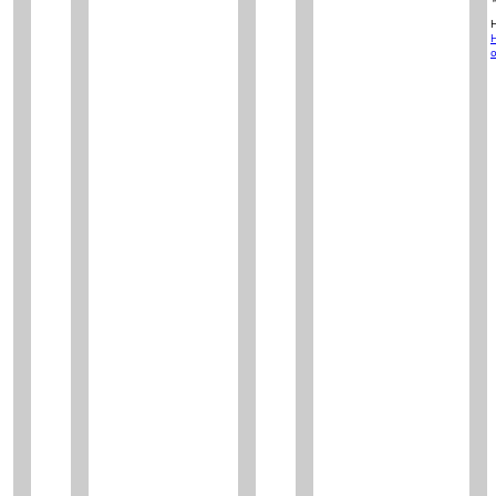
H
H
o