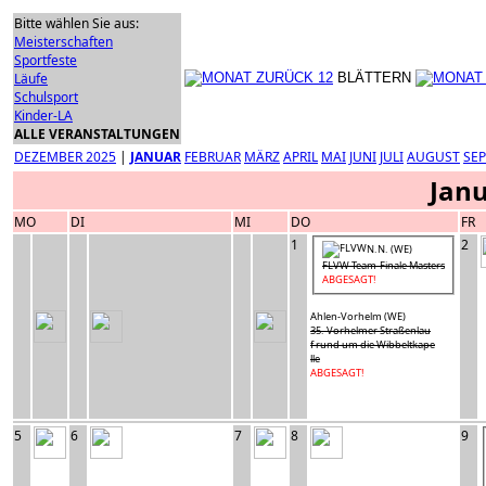
Bitte wählen Sie aus:
Meisterschaften
Sportfeste
Läufe
BLÄTTERN
Schulsport
Kinder-LA
ALLE VERANSTALTUNGEN
DEZEMBER 2025
|
JANUAR
FEBRUAR
MÄRZ
APRIL
MAI
JUNI
JULI
AUGUST
SE
Janu
MO
DI
MI
DO
FR
1
2
N.N. (WE)
FLVW Team-Finale Masters
ABGESAGT!
Ahlen-Vorhelm (WE)
35. Vorhelmer Straßenlau
f rund um die Wibbeltkape
lle
ABGESAGT!
5
6
7
8
9