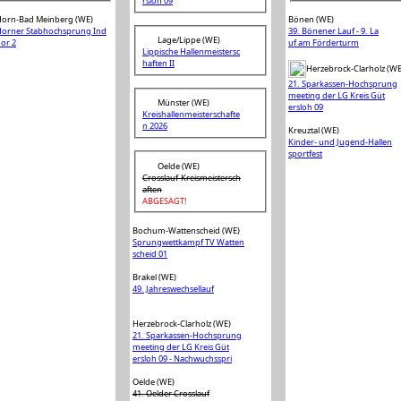
rsloh 09
orn-Bad Meinberg (WE)
Bönen (WE)
orner Stabhochsprung Ind
39. Bönener Lauf - 9. La
Lage/Lippe (WE)
or 2
uf am Förderturm
Lippische Hallenmeistersc
haften II
Herzebrock-Clarholz (WE
21. Sparkassen-Hochsprung
meeting der LG Kreis Güt
Münster (WE)
ersloh 09
Kreishallenmeisterschafte
n 2026
Kreuztal (WE)
Kinder- und Jugend-Hallen
sportfest
Oelde (WE)
Crosslauf-Kreismeistersch
aften
ABGESAGT!
Bochum-Wattenscheid (WE)
Sprungwettkampf TV Watten
scheid 01
Brakel (WE)
49. Jahreswechsellauf
Herzebrock-Clarholz (WE)
21. Sparkassen-Hochsprung
meeting der LG Kreis Güt
ersloh 09 - Nachwuchsspri
Oelde (WE)
41. Oelder Crosslauf