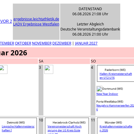
DATENSTAND
06.08.2026 21:08 Uhr
ergebnisse.leichtathletik.de
LADV Ergebnisse Westfalen
Letzter Abgleich
Deutsche Veranstaltungsdatenbank
06.08.2026 21:00 Uhr
PTEMBER
OKTOBER
NOVEMBER
DEZEMBER
|
JANUAR 2027
ar 2026
SA
SO
3
4
Paderborn (WE)
Hallen-Kreismeisterschaft
en U12-U16
Dortmund (WE)
New Year Indoor
Porta Westfalica (WE)
Neujahrs-Hammerwerfen 20
6
10
11
Detmold (WE)
Herzebrock-Clarholz (WE)
Münster (WE)
Lippische Hallenmeistersc
Vereinsmeisterschaft Hoch
Kreishallenmeisterschafte
haften I
sprung der LG Kreis Güte
n 2026