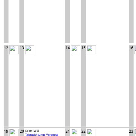
12
13
14
15
16
19
20
Soest (WE)
21
22
23
Talentsichtungs-Veranstal