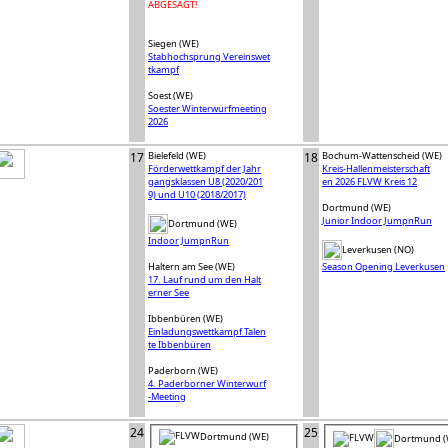
ABGESAGT!
Siegen (WE)
Stabhochsprung Vereinswet
tkampf
Soest (WE)
Soester Winterwurfmeeting
2026
17
Bielefeld (WE)
18
Bochum-Wattenscheid (WE)
Förderwettkampf der Jahr
Kreis-Hallenmeisterschaft
gangsklassen U8 (2020/201
en 2026 FLVW Kreis 12
9) und U10 (2018/2017)
Dortmund (WE)
Junior Indoor JumpnRun
Dortmund (WE)
Indoor JumpnRun
Leverkusen (NO)
Haltern am See (WE)
Season Opening Leverkusen
17. Lauf rund um den Halt
erner See
Ibbenbüren (WE)
Einladungswettkampf Talen
te Ibbenbüren
Paderborn (WE)
4. Paderborner Winterwurf
-Meeting
24
25
Dortmund (WE)
Dortmund (