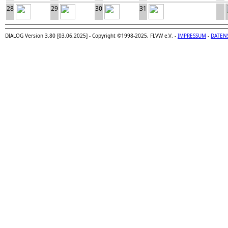
28
29
30
31
DIALOG Version 3.80 [03.06.2025] - Copyright ©1998-2025, FLVW e.V. -
IMPRESSUM
-
DATEN