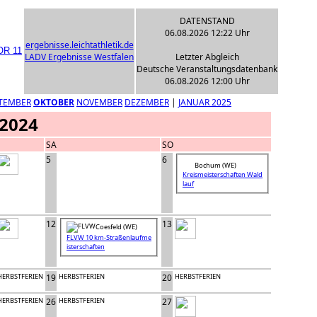
DATENSTAND
06.08.2026 12:22 Uhr
ergebnisse.leichtathletik.de
LADV Ergebnisse Westfalen
Letzter Abgleich
Deutsche Veranstaltungsdatenbank
06.08.2026 12:00 Uhr
TEMBER
OKTOBER
NOVEMBER
DEZEMBER
|
JANUAR 2025
 2024
SA
SO
5
6
Bochum (WE)
Kreismeisterschaften Wald
lauf
12
13
Coesfeld (WE)
FLVW 10 km-Straßenlaufme
isterschaften
HERBSTFERIEN
19
HERBSTFERIEN
20
HERBSTFERIEN
HERBSTFERIEN
26
HERBSTFERIEN
27