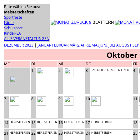
Bitte wählen Sie aus:
Meisterschaften
Sportfeste
Läufe
BLÄTTERN
Schulsport
Kinder-LA
ALLE VERANSTALTUNGEN
DEZEMBER 2023
|
JANUAR
FEBRUAR
MÄRZ
APRIL
MAI
JUNI
JULI
AUGUST
SEP
Oktober
MO
DI
MI
DO
FR
1
2
3
TAG DER DEUTSCHEN EINHEIT
4
7
8
9
10
11
14
HERBSTFERIEN
15
HERBSTFERIEN
16
HERBSTFERIEN
17
HERBSTFERIEN
18
21
HERBSTFERIEN
22
HERBSTFERIEN
23
HERBSTFERIEN
24
HERBSTFERIEN
25