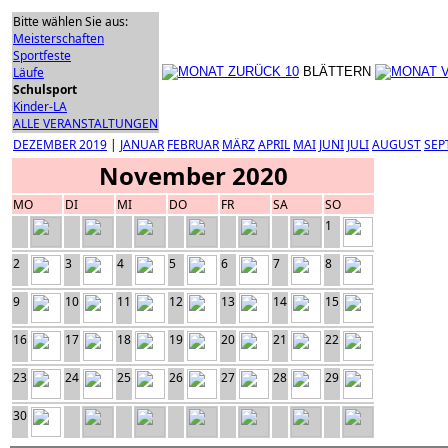
Bitte wählen Sie aus:
Meisterschaften
Sportfeste
Läufe
BLÄTTERN
Schulsport
Kinder-LA
ALLE VERANSTALTUNGEN
DEZEMBER 2019
|
JANUAR
FEBRUAR
MÄRZ
APRIL
MAI
JUNI
JULI
AUGUST
SEP
November 2020
MO
DI
MI
DO
FR
SA
SO
1
2
3
4
5
6
7
8
9
10
11
12
13
14
15
16
17
18
19
20
21
22
23
24
25
26
27
28
29
30