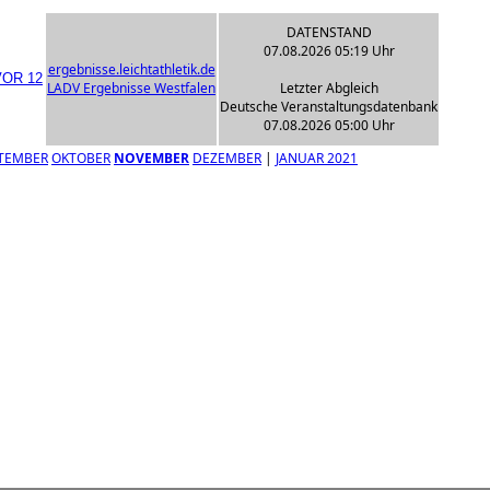
DATENSTAND
07.08.2026 05:19 Uhr
ergebnisse.leichtathletik.de
LADV Ergebnisse Westfalen
Letzter Abgleich
Deutsche Veranstaltungsdatenbank
07.08.2026 05:00 Uhr
TEMBER
OKTOBER
NOVEMBER
DEZEMBER
|
JANUAR 2021