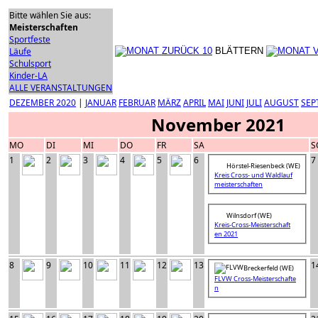
Bitte wählen Sie aus:
Meisterschaften
Sportfeste
Läufe
BLÄTTERN
Schulsport
Kinder-LA
ALLE VERANSTALTUNGEN
DEZEMBER 2020
|
JANUAR
FEBRUAR
MÄRZ
APRIL
MAI
JUNI
JULI
AUGUST
SEP
November 2021
MO
DI
MI
DO
FR
SA
S
1
2
3
4
5
6
7
Hörstel-Riesenbeck (WE)
Kreis Cross- und Waldlauf
meisterschaften
Wilnsdorf (WE)
Kreis-Cross-Meisterschaft
en 2021
8
9
10
11
12
13
1
Breckerfeld (WE)
FLVW Cross-Meisterschafte
n