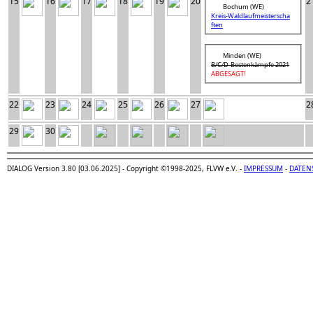
15
16
17
18
19
20
2
Bochum (WE)
Kreis-Waldlaufmeisterscha
ften
Minden (WE)
B/C/D-Bestenkämpfe 2021
ABGESAGT!
22
23
24
25
26
27
2
29
30
DIALOG Version 3.80 [03.06.2025] - Copyright ©1998-2025, FLVW e.V. -
IMPRESSUM
-
DATEN