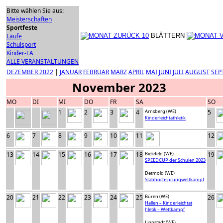
Bitte wählen Sie aus:
Meisterschaften
Sportfeste
Läufe
BLÄTTERN
Schulsport
Kinder-LA
ALLE VERANSTALTUNGEN
DEZEMBER 2022
|
JANUAR
FEBRUAR
MÄRZ
APRIL
MAI
JUNI
JULI
AUGUST
SEP
November 2023
MO
DI
MI
DO
FR
SA
SO
1
2
3
4
Arnsberg (WE)
5
Kinderleichtathletik
6
7
8
9
10
11
12
13
14
15
16
17
18
Bielefeld (WE)
19
SPEEDCUP der Schulen 2023
Detmold (WE)
Stabhochsprungwettkampf
20
21
22
23
24
25
Büren (WE)
26
Hallen – Kinderleichtat
hletik – Wettkampf
Lippstadt (WE)