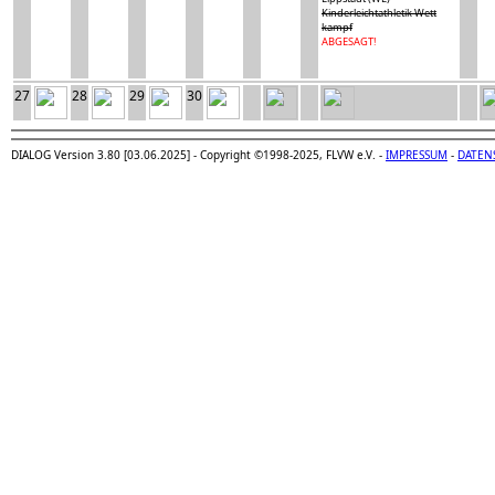
Kinderleichtathletik Wett
kampf
ABGESAGT!
27
28
29
30
DIALOG Version 3.80 [03.06.2025] - Copyright ©1998-2025, FLVW e.V. -
IMPRESSUM
-
DATEN