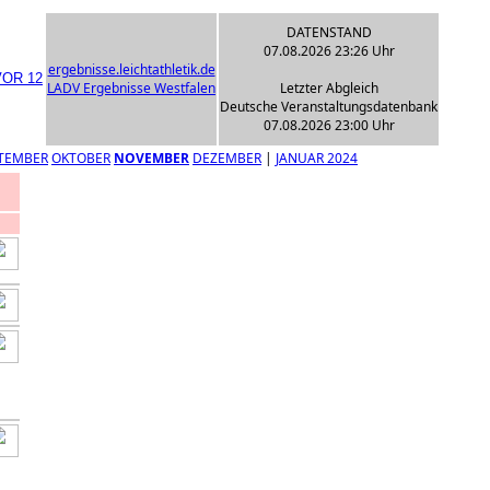
DATENSTAND
07.08.2026 23:26 Uhr
ergebnisse.leichtathletik.de
LADV Ergebnisse Westfalen
Letzter Abgleich
Deutsche Veranstaltungsdatenbank
07.08.2026 23:00 Uhr
TEMBER
OKTOBER
NOVEMBER
DEZEMBER
|
JANUAR 2024